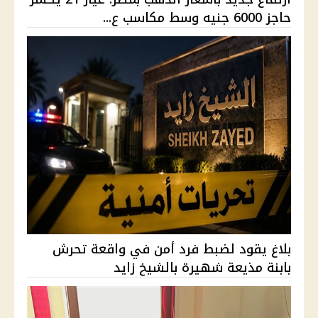
حاجز 6000 جنيه وسط مكاسب ع...
بلاغ يقود لضبط فرد أمن في واقعة تحرش
بابنة مذيعة شهيرة بالشيخ زايد