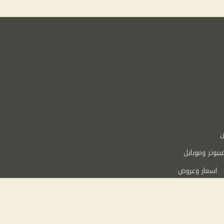
ن
بيوتر وموبايل
اسعار وعروض
Powered 