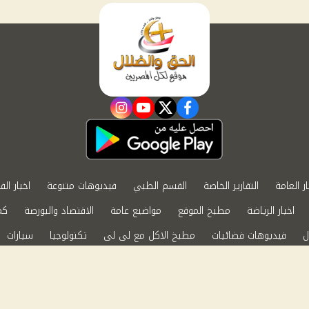
instagram
youtube
twitter
facebook
ار العامة
التقارير الخاصة
القسم الطبي
فيديوهات متنوعة
اخبار الف
اخبار الرياضة
مطبخ الموقع
مواضيع عامة
الاقتصاد والبورصة
كم
ل
فيديوهات فضائيات
مطبخ الاكل مع لى لى
تكنولوجيا
سيارات
الابراج الفلكية
حظك اليوم
ة الخصوصية
اتصل بنا
by