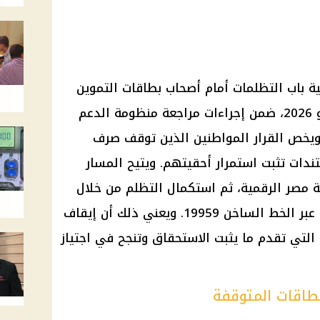
لية باب التظلمات أمام أصحاب بطاقات التموين
المتوقفة اعتبارًا من الأحد 14 يونيو 2026، ضمن إجراءات مراجعة منظومة الدعم
 ويخص القرار المواطنين الذين توقف صرف
ات تثبت استمرار أحقيتهم. ويتيح المسار
صة مصر الرقمية، ثم استكمال التظلم من خلال
مكتب التموين المختص أو التواصل عبر الخط الساخن 19959. ويعني ذلك أن إيقاف
ت التي تقدم ما يثبت الاستحقاق وتنجح في اجتياز
بطاقات المتوقفة