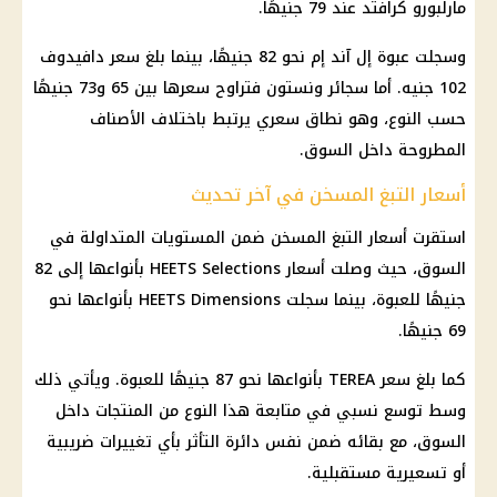
مارلبورو كرافتد عند 79 جنيهًا.
وسجلت عبوة إل آند إم نحو 82 جنيهًا، بينما بلغ سعر دافيدوف
102 جنيه. أما سجائر ونستون فتراوح سعرها بين 65 و73 جنيهًا
حسب النوع، وهو نطاق سعري يرتبط باختلاف الأصناف
المطروحة داخل السوق.
أسعار التبغ المسخن في آخر تحديث
استقرت أسعار التبغ المسخن ضمن المستويات المتداولة في
السوق، حيث وصلت أسعار HEETS Selections بأنواعها إلى 82
جنيهًا للعبوة، بينما سجلت HEETS Dimensions بأنواعها نحو
69 جنيهًا.
كما بلغ سعر TEREA بأنواعها نحو 87 جنيهًا للعبوة. ويأتي ذلك
وسط توسع نسبي في متابعة هذا النوع من المنتجات داخل
السوق، مع بقائه ضمن نفس دائرة التأثر بأي تغييرات ضريبية
أو تسعيرية مستقبلية.