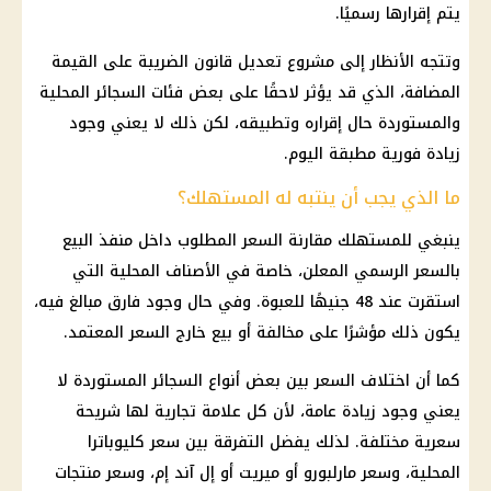
يتم إقرارها رسميًا.
وتتجه الأنظار إلى مشروع تعديل قانون الضريبة على القيمة
المضافة، الذي قد يؤثر لاحقًا على بعض فئات السجائر المحلية
والمستوردة حال إقراره وتطبيقه، لكن ذلك لا يعني وجود
زيادة فورية مطبقة اليوم.
ما الذي يجب أن ينتبه له المستهلك؟
ينبغي للمستهلك مقارنة السعر المطلوب داخل منفذ البيع
بالسعر الرسمي المعلن، خاصة في الأصناف المحلية التي
استقرت عند 48 جنيهًا للعبوة. وفي حال وجود فارق مبالغ فيه،
يكون ذلك مؤشرًا على مخالفة أو بيع خارج السعر المعتمد.
كما أن اختلاف السعر بين بعض أنواع السجائر المستوردة لا
يعني وجود زيادة عامة، لأن كل علامة تجارية لها شريحة
سعرية مختلفة. لذلك يفضل التفرقة بين سعر كليوباترا
المحلية، وسعر
مارلبورو
أو ميريت أو إل آند إم، وسعر
منتجات