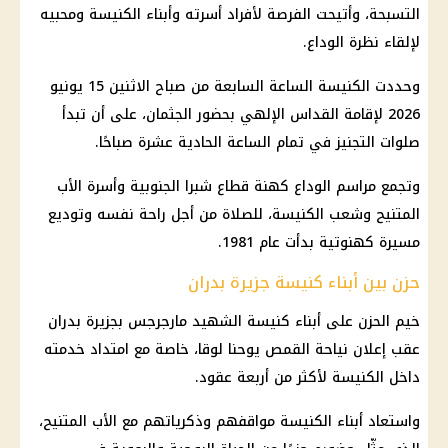
التسبحة، وأتيحت الفرصة لأفراد أسرته وأبناء
الكنيسة
ومحبيه
لإلقاء نظرة الوداع.
وحددت
الكنيسة
الساعة السابعة من صباح الاثنين 15 يونيو
2026 لإقامة
القداس الإلهي
بحضور الجثمان، على أن تبدأ
صلوات التجنيز
في تمام الساعة الحادية عشرة صباحًا.
وتجمع مراسم الوداع كهنة قطاع شبرا الجنوبية وأسرة الأب
المتنيح وشعب
الكنيسة
، للصلاة من أجل راحة نفسه وتوديع
مسيرة كهنوتية بدأت عام 1981.
حزن بين أبناء كنيسة جزيرة بدران
خيم الحزن على أبناء
كنيسة
الشهيد مارجرجس بجزيرة بدران
عقب إعلان نياحة القمص يوحنا لوقا، خاصة مع امتداد خدمته
داخل
الكنيسة
لأكثر من أربعة عقود.
واستعاد أبناء الكنيسة مواقفهم وذكرياتهم مع الأب المتنيح،