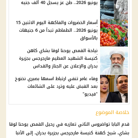
يونيو 2026.. طن عز يسجل 40 ألف جنيه
أسعار الخضروات والفاكهة اليوم الاثنين 15
يونيو 2026.. الطماطم تبدأ من 6 جنيهات
بالأسواق
نياحة القمص يوحنا لوقا بشاي كاهن
كنيسة الشهيد العظيم مارجرجس بجزيرة
بدران والإعلان عن الجناز والقداس
وفاء عامر تنفي ارتباط اسمها بصبري نخنوخ
بعد القبض عليه وترد على الشائعات
"فيديو"
خلاصة الموضوع
قدم
البابا تواضروس الثاني
تعازيه في رحيل
القمص يوحنا لوقا
بشاي
، شيخ كهنة كنيسة مارجرجس بجزيرة بدران، إلى
الأنبا