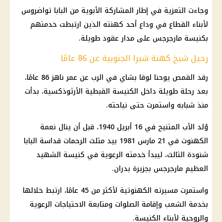
وجاءت التعزية في إطار المشاركة الأبوية من البابا تواضروس
لأبناء القطاع في وداع أحد كهنته الذين ارتبطت خدمتهم
بكنيسة مارجرجس على مدار عقود طويلة.
رحيل شيخ كهنة شبرا الجنوبية عن 86 عامًا
رقد القمص يوحنا لوقا بشاي في الرب عن عمر ناهز 86 عامًا،
بعد رحلة طويلة داخل الكنيسة القبطية الأرثوذكسية، بدأت
منذ شبابه واستمرت حتى نياحته.
وُلد الأب المتنيح في 16 أبريل 1940، قبل أن ينال نعمة
الكهنوت في 21 مارس 1981 بيد مثلث الرحمات قداسة البابا
شنودة الثالث، ليبدأ خدمته الرعوية في كنيسة الشهيد
العظيم مارجرجس بجزيرة بدران.
واستمرت مسيرته الكهنوتية لأكثر من 45 عامًا، ارتبط خلالها
بخدمة الشعب وإقامة الصلوات ومتابعة الاحتياجات الرعوية
والروحية لأبناء
الكنيسة
.