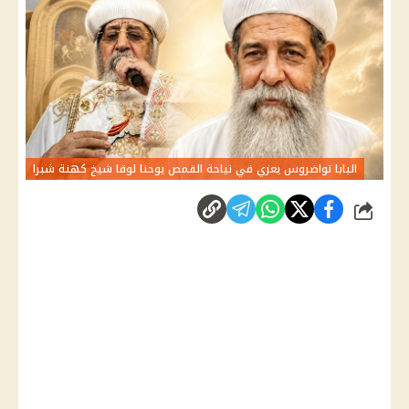
البابا تواضروس يعزي في نياحة القمص يوحنا لوقا شيخ كهنة شبرا
شارك