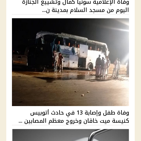
وفاة الإعلامية سونيا كمال وتشييع الجنازة
اليوم من مسجد السلام بمدينة ن...
وفاة طفل وإصابة 13 في حادث أتوبيس
كنيسة ميت خاقان وخروج معظم المصابين ...