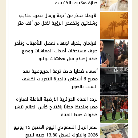
جنازة مهيبة بالكنيسة
الأرصاد تحذر من أتربة ورمال تضرب حلايب
وشلاتين وتخفض الرؤية لأقل من ألف متر
البرلمان يتحرك لإنهاء تعطل التأمينات وتأخر
صرف مستحقات أصحاب المعاشات ووضع
خطة إصلاح قبل معاشات يوليو
أسماء ضحايا حادث ترعة المريوطية بعد
مصرع 6 أشخاص بالجيزة التحريات تكشف
السبب بالصور
تردد القناة الجزائرية الأرضية الناقلة لمباراة
مصر وبلجيكا مجانًا بافتتاح كأس العالم ننشر
خطوات ضبط القناة
سعر الريال السعودي اليوم الاثنين 15 يونيو
2026 والبنوك تسجل 13.80 جنيه للبيع