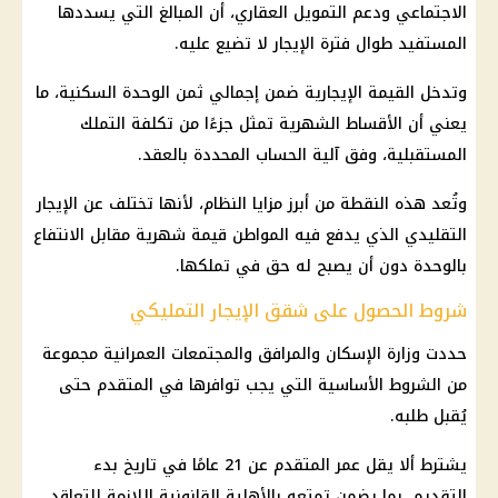
الاجتماعي
ودعم
التمويل العقاري
، أن المبالغ التي يسددها
المستفيد طوال فترة الإيجار لا تضيع عليه.
وتدخل
القيمة الإيجارية
ضمن إجمالي ثمن
الوحدة السكنية
، ما
يعني أن الأقساط الشهرية تمثل جزءًا من تكلفة التملك
المستقبلية، وفق آلية الحساب المحددة بالعقد.
وتُعد هذه النقطة من أبرز مزايا النظام، لأنها تختلف عن الإيجار
التقليدي الذي يدفع فيه المواطن قيمة شهرية مقابل الانتفاع
بالوحدة دون أن يصبح له حق في تملكها.
شروط الحصول على شقق الإيجار التمليكي
حددت وزارة
الإسكان
والمرافق والمجتمعات العمرانية مجموعة
من الشروط الأساسية التي يجب توافرها في المتقدم حتى
يُقبل طلبه.
يشترط ألا يقل عمر المتقدم عن 21 عامًا في تاريخ بدء
التقديم، بما يضمن تمتعه بالأهلية القانونية اللازمة للتعاقد.