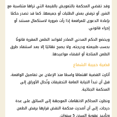
وقد تقضي المحكمة بالتعويض بالقيمة التي تراها متناسبة مع
الضرر، أو ترفض بعض الطلبات أو جميعها، كما قد تصدر حكمًا
بإعادة الدعوى للمرافعة إذا رأت ضرورة لاستكمال مستند أو
إجراء قانوني.
ويخضع الحكم المدني الصادر لقواعد الطعن المقررة قانونًا
بحسب طبيعته ودرجته، ولا يصبح نهائيًا إلا بعد استنفاد طرق
الطعن المتاحة أو انقضاء مواعيدها.
قضية حبيبة الشماع
أثارت القضية اهتمامًا واسعًا منذ الإعلان عن تفاصيل الواقعة،
قبل أن تبدأ
النيابة العامة
التحقيقات
وتُحال الأوراق إلى
المحكمة الجنائية.
ونظرت المحاكم الاتهامات الموجهة إلى السائق على عدة
درجات، إلى أن أصدرت محكمة النقض قرارها برفض الطعن
وتأييد عقوبة السجن 5 سنوات.