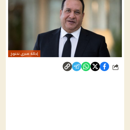
إحالة صبري نخنوخ
شارك