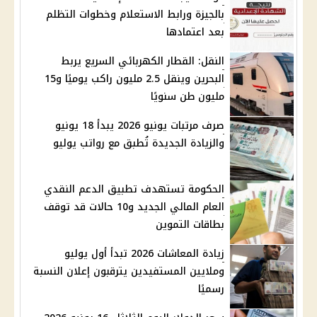
بالجيزة ورابط الاستعلام وخطوات التظلم
بعد اعتمادها
النقل: القطار الكهربائي السريع يربط
البحرين وينقل 2.5 مليون راكب يوميًا و15
مليون طن سنويًا
صرف مرتبات يونيو 2026 يبدأ 18 يونيو
والزيادة الجديدة تُطبق مع رواتب يوليو
الحكومة تستهدف تطبيق الدعم النقدي
العام المالي الجديد و10 حالات قد توقف
بطاقات التموين
زيادة المعاشات 2026 تبدأ أول يوليو
وملايين المستفيدين يترقبون إعلان النسبة
رسميًا