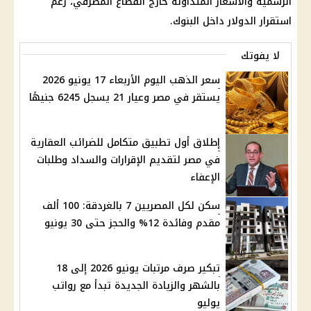
الرسمية والأسعار المتداولة خارج القطاع المصرفي، رغم
استقرار
الدولار
داخل
البنوك
.
لا يفوتك
سعر الذهب اليوم الأربعاء 17 يونيو 2026
يستقر في مصر وعيار 21 يسجل 6245 جنيهًا
إطلاق أول تطبيق متكامل للضرائب العقارية
في مصر لتقديم الإقرارات والسداد وطلبات
الإعفاء
سكن لكل المصريين 7 بالغردقة: 100 ألف
مقدم وفائدة 12% والحجز حتى 30 يونيو
تبكير صرف مرتبات يونيو 2026 إلى 18
بالشهر والزيادة الجديدة تبدأ مع رواتب
يوليو