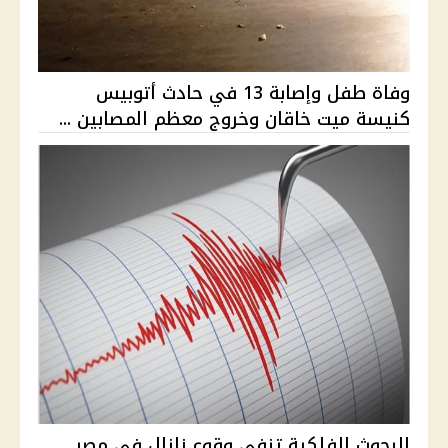
وفاة طفل وإصابة 13 في حادث أتوبيس
كنيسة ميت خاقان وخروج معظم المصابين ...
البحوث الفلكية تنفي وقوع زلزال في مصر