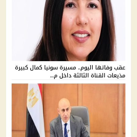
عقب وفاتها اليوم.. مسيرة سونيا كمال كبيرة
مذيعات القناة الثالثة داخل م...