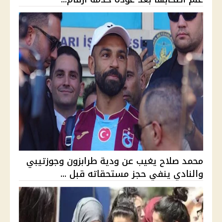
محمد صلاح يغيب عن ودية طرابزون وجوزتيبي
والنادي ينفي حجز مستحقاته قبل ...