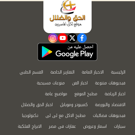
instagram
youtube
twitter
facebook
الرئيسية
الاخبار العامة
التقارير الخاصة
القسم الطبي
فيديوهات متنوعة
اخبار الفن
منوعات مسيحية
اخبار الرياضة
مطبخ الموقع
مواضيع عامة
الاقتصاد والبورصة
كمبيوتر وموبايل
اخبار الحق والضلال
فيديوهات فضائيات
مطبخ الاكل مع لى لى
تكنولوجيا
سيارات
اسعار وعروض
عقارات في مصر
الابراج الفلكية