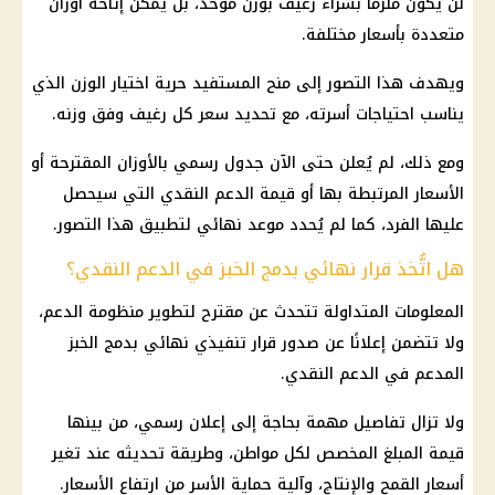
لن يكون ملزمًا بشراء رغيف بوزن موحد، بل يمكن إتاحة أوزان
متعددة بأسعار مختلفة.
ويهدف هذا التصور إلى منح المستفيد حرية اختيار الوزن الذي
يناسب احتياجات أسرته، مع تحديد
سعر كل رغيف
وفق وزنه.
ومع ذلك، لم يُعلن حتى الآن جدول رسمي بالأوزان المقترحة أو
الأسعار المرتبطة بها أو
قيمة الدعم النقدي
التي سيحصل
عليها الفرد، كما لم يُحدد موعد نهائي لتطبيق هذا التصور.
هل اتُّخذ قرار نهائي بدمج الخبز في الدعم النقدي؟
المعلومات المتداولة تتحدث عن مقترح لتطوير
منظومة الدعم
،
ولا تتضمن إعلانًا عن صدور قرار تنفيذي نهائي بدمج
الخبز
المدعم
في
الدعم النقدي
.
ولا تزال تفاصيل مهمة بحاجة إلى إعلان رسمي، من بينها
قيمة المبلغ المخصص لكل مواطن، وطريقة تحديثه عند تغير
أسعار القمح والإنتاج، وآلية حماية الأسر من ارتفاع الأسعار.