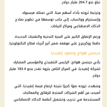
تبلغ نحو 204.7 مليار دولار.
وترتبط ثروته بأداء أسهم ميتا، التي تمتلك فيسبوك
وإنستجرام وواتساب، إلى جانب توسعها في تطوير نماذج
الذكاء الاصطناعي ومراكز البيانات.
ورغم الإنفاق الكبير على البنية التحتية والتقنيات الجديدة،
حافظ زوكربيرج على موقعه ضمن أبرز أثرياء قطاع التكنولوجيا.
جينسن هوانج وصعود إنفيديا
يأتي جينسن هوانج، الرئيس التنفيذي والمؤسس المشارك
لشركة إنفيديا، في المركز الثامن بثروة تقدر بنحو 183.4 مليار
دولار.
وشهدت ثروته نموًا كبيرًا نتيجة ارتفاع قيمة إنفيديا، التي
أصبحت من أهم الشركات المنتجة للرقائق والمعالجات
المستخدمة في تدريب وتشغيل أنظمة الذكاء الاصطناعي.