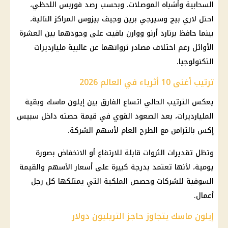
السحابية وأشباه الموصلات. وبحسب رصد فوربس اللحظي،
احتل لاري بيج وسيرجي برين وجيف بيزوس المراكز التالية،
بينما حافظ برنارد أرنو ووارن بافيت على وجودهما بين العشرة
الأوائل رغم اختلاف مصادر ثرواتهما عن غالبية مليارديرات
التكنولوجيا.
ترتيب أغنى 10 أثرياء في العالم 2026
يعكس الترتيب الحالي اتساع الفارق بين إيلون ماسك وبقية
المليارديرات، بعد الصعود القوي في قيمة حصته داخل سبيس
إكس بالتزامن مع الطرح العام لأسهم الشركة.
وتظل تقديرات الثروات قابلة للارتفاع أو الانخفاض بصورة
يومية، لأنها تعتمد بدرجة كبيرة على أسعار الأسهم والقيمة
السوقية للشركات وحصص الملكية التي يمتلكها كل رجل
أعمال.
إيلون ماسك يتجاوز حاجز التريليون دولار