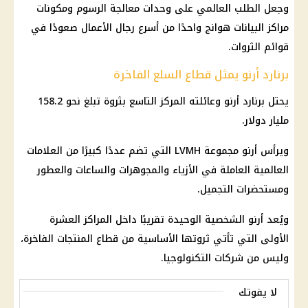
وجعل الطلب العالمي على وحدات معالجة الرسوم ومكونات
مراكز البيانات هوانج واحدًا من أسرع رجال الأعمال صعودًا في
قوائم الثروات.
برنارد أرنو يمثل قطاع السلع الفاخرة
يحتل برنارد أرنو وعائلته المركز التاسع بثروة تبلغ نحو 158.2
مليار دولار.
ويرأس أرنو مجموعة LVMH التي تضم عددًا كبيرًا من العلامات
العالمية العاملة في الأزياء والمجوهرات والساعات والعطور
ومستحضرات التجميل.
ويُعد أرنو الشخصية الوحيدة تقريبًا داخل المراكز العشرة
الأولى التي تأتي ثروتها الأساسية من قطاع المنتجات الفاخرة،
وليس من شركات التكنولوجيا.
لا يفوتك