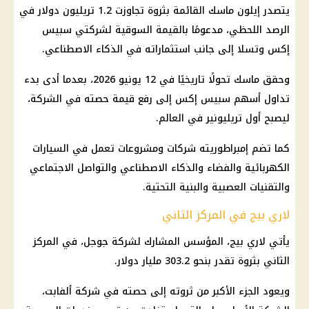
يتصدر إيلون ماسك القائمة بثروة تجاوزت 1.2 تريليون دولار في
الرصد اللحظي، مدعومًا بالقيمة السوقية لشركتي سبيس
إكس وتسلا إلى جانب استثماراته في الذكاء الاصطناعي.
وحقق ماسك تحولًا تاريخيًا في 12 يونيو 2026، بعدما أدى بدء
تداول أسهم سبيس إكس إلى رفع قيمة حصته في الشركة،
ليصبح أول تريليونير في العالم.
كما تضم إمبراطوريته شركات ومشروعات تعمل في السيارات
الكهربائية والفضاء والذكاء الاصطناعي والتواصل الاجتماعي
والتقنيات العصبية والبنية التحتية.
لاري بيج في المركز الثاني
يأتي لاري بيج، المؤسس المشارك لشركة جوجل، في المركز
الثاني بثروة تقدر بنحو 303.2 مليار دولار.
ويعود الجزء الأكبر من ثروته إلى حصته في شركة ألفابت،