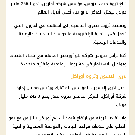
تبلغ ثروة جيف بيزوس، مؤسس شركة أمازون، نحو 256.1 مليار
دولار، ليحتل المركز الرابع بين أغنى أثرياء العالم.
وتستند ثروته بصورة أساسية إلى أسهمه في أمازون، التي
تعمل في التجارة الإلكترونية والحوسبة السحابية والإعلانات
والخدمات الرقمية.
كما يرأس بيزوس شركة بلو أوريجين العاملة في قطاع الفضاء،
ويواصل الاستثمار في مشروعات إعلامية وتقنية متعددة.
لاري إليسون وثروة أوراكل
يحتل لاري إليسون، المؤسس المشارك ورئيس مجلس إدارة
شركة أوراكل، المركز الخامس بثروة تقدر بنحو 242.3 مليار
دولار.
واستفادت ثروته من ارتفاع قيمة أسهم أوراكل بالتزامن مع نمو
الطلب على خدمات قواعد البيانات والحوسبة السحابية والبنية
التحتية اللازمة لتشغيل أنظمة الذكاء الاصطناعي.