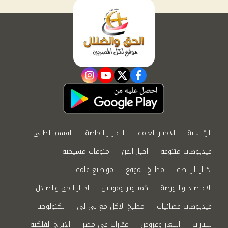
instagram
youtube
twitter
facebook
الرئيسية
الاخبار العامة
التقارير الخاصة
القسم الطبي
فيديوهات متنوعة
اخبار الفن
منوعات مسيحية
اخبار الرياضة
مطبخ الموقع
مواضيع عامة
الاقتصاد والبورصة
كمبيوتر وموبايل
اخبار الحق والضلال
فيديوهات فضائيات
مطبخ الاكل مع لى لى
تكنولوجيا
سيارات
اسعار وعروض
عقارات في مصر
الابراج الفلكية