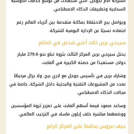
الشركة الأم لجوجل، التي استفادت من توسع خدمات الحوسبة
السحابية وتطبيقات الذكاء الاصطناعي.
ويواصل بيج الاحتفاظ بمكانة متقدمة بين أثرياء العالم رغم
ابتعاده نسبيًا عن الإدارة اليومية للشركة.
سيرجي برين ثالث أغنى شخص في العالم
يحتل سيرجي برين المركز الثالث بثروة تبلغ نحو 279.6 مليار
دولار، مستفيدًا من حصته الكبيرة في ألفابت.
وشارك برين في تأسيس جوجل مع لاري بيج، ولا يزال مرتبطًا
بعدد من المشروعات التقنية والبحثية داخل الشركة، خاصة في
مجالات الذكاء الاصطناعي.
وساعد صعود قيمة أسهم ألفابت على تعزيز ثروة المؤسسين
ووضعهما مباشرة خلف إيلون ماسك في الترتيب العالمي.
جيف بيزوس يحافظ على المركز الرابع