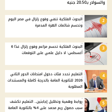
والسولار بـ20.50 جنيه
البحوث الفلكية تنفي وقوع زلزال في مصر اليوم
2
وتحسم شائعات الهزة المدمرة
البحوث الفلكية تحسم مزاعم وقوع زلزال غدًا 6
3
أغسطس: لا دليل علمي على التوقعات
التعليم تحدد فئات دخول امتحانات الدور الثاني
4
2026 للثانوية العامة بالدرجة كاملة والمستندات
المطلوبة
روابط وهمية وتظليل إجابتين.. التعليم تكشف
5
سبب حصول ريم محمد على 4% بالثانوية العامة