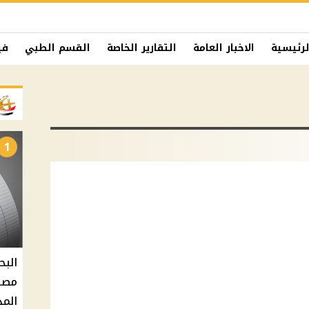
لرئيسية
الاخبار العامة
التقارير الخاصة
القسم الطبي
في
1
البح
مصر 
المد