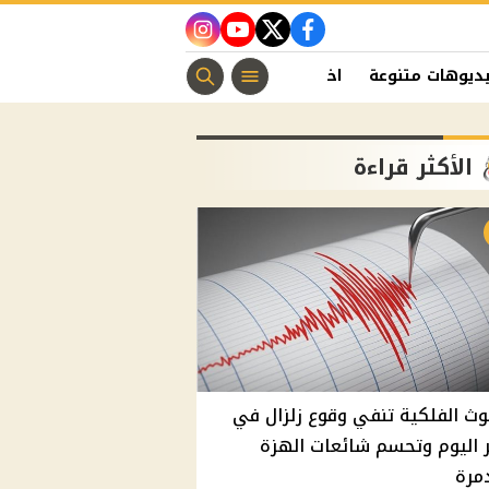
instagram
youtube
twitter
facebook
ديوهات متنوعة
اخبار الفن
منوعات مسيحية
اخبار الرياضة
الأكثر قراءة
وث الفلكية تنفي وقوع زلزال في
اليوم وتحسم شائعات الهزة
مرة