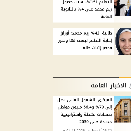
التعليم تكشف سبب حصول
ريم محمد على 4% بالثانوية
العامة
طالبة الـ4% ريم محمد: أوراق
إجابة التظلم ليست لها وتحرر
محضر إثبات حالة
الاخبار العامة
المركزي: الشمول المالي يصل
إلى 79% و56.4 مليون مواطن
بحسابات نشطة واستراتيجية
جديدة حتى 2030
06 أغسطس, 2026 04:49 م