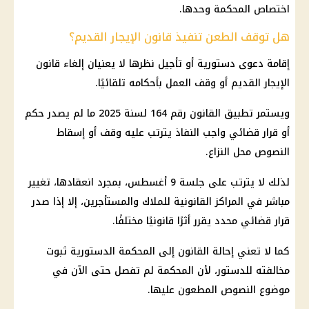
اختصاص المحكمة وحدها.
هل توقف الطعن تنفيذ قانون الإيجار القديم؟
إقامة دعوى دستورية أو تأجيل نظرها لا يعنيان إلغاء
قانون
الإيجار القديم
أو وقف العمل بأحكامه تلقائيًا.
ويستمر تطبيق القانون رقم 164 لسنة 2025 ما لم يصدر حكم
أو قرار قضائي واجب النفاذ يترتب عليه وقف أو إسقاط
النصوص محل النزاع.
لذلك لا يترتب على جلسة 9 أغسطس، بمجرد انعقادها، تغيير
مباشر في المراكز القانونية للملاك والمستأجرين، إلا إذا صدر
قرار قضائي محدد يقرر أثرًا قانونيًا مختلفًا.
كما لا تعني إحالة القانون إلى
المحكمة الدستورية
ثبوت
مخالفته للدستور، لأن المحكمة لم تفصل حتى الآن في
موضوع النصوص المطعون عليها.