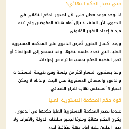
متى يصدر الحكم النهائي؟
لا يوجد موعد معلن حتى الآن لصدور الحكم النهائي في
الدعوى، لأن الملف لا يزال أمام هيئة المفوضين ولم تنته
مرحلة إعداد التقرير القانوني.
وبعد اكتمال التقرير، تُعرض الدعوى على
المحكمة الدستورية
العليا
، التي تحدد جلسة لنظرها، وقد تستمع إلى المرافعات أو
تحجز القضية للحكم بحسب ما تراه من إجراءات.
وقد يستغرق المسار أكثر من جلسة وفق طبيعة المستندات
والدفوع والمسائل الدستورية محل البحث، ولذلك لا يمكن
اعتبار 9 أغسطس نهاية للنزاع القضائي.
قوة حكم المحكمة الدستورية العليا
عندما تصدر
المحكمة الدستورية العليا
حكمها في الدعوى،
يكون الحكم نهائيًا وملزمًا لجميع سلطات الدولة والأفراد، ولا
يجوز الطعن عليه أمام جهة قضائية أخرى.