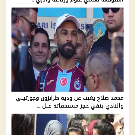
محمد صلاح يغيب عن ودية طرابزون وجوزتيبي
والنادي ينفي حجز مستحقاته قبل ...