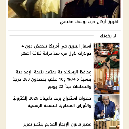
الفريق أركان حرب يوسف عفيفي
لا يفوتك
أسعار البنزين في أمريكا تنخفض دون 4
دولارات لأول مرة منذ قرابة ثلاثة أشهر
محافظ الإسكندرية يعتمد نتيجة الإعدادية
بنسبة 74.5% و10 طلاب يحصدون 280 درجة
والتظلمات تبدأ 22 يونيو
خطوات استخراج برنت تأمينات 2026 إلكترونيًا
والأوراق المطلوبة للنسخة الرسمية
مصير قانون الإيجار القديم ينتظر تقرير