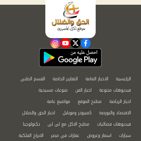
instagram
youtube
twitter
facebook
الرئيسية
الاخبار العامة
التقارير الخاصة
القسم الطبي
فيديوهات متنوعة
اخبار الفن
منوعات مسيحية
اخبار الرياضة
مطبخ الموقع
مواضيع عامة
الاقتصاد والبورصة
كمبيوتر وموبايل
اخبار الحق والضلال
فيديوهات فضائيات
مطبخ الاكل مع لى لى
تكنولوجيا
سيارات
اسعار وعروض
عقارات في مصر
الابراج الفلكية