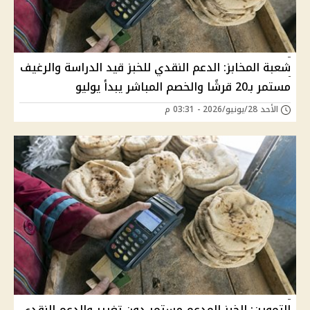
شعبة المخابز: الدعم النقدي للخبز قيد الدراسة والرغيف
مستمر بـ20 قرشًا والخصم المباشر يبدأ يوليو
الأحد 28/يونيو/2026 - 03:31 م
التموين: الخبز المدعم مستمر دون تغيير والدعم النقدي