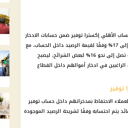
ساب الأهلي إكسترا توفير ضمن حسابات الادخار
بالجنيه المصري، بعائد سنوي يصل إلى 17% وفقًا لقيمة الرصيد داخل الحساب، مع
إمكانية صرف العائد بدورية شهرية تصل إلى نحو 16% لبعض الشرائح، ليصبح
ء الراغبين في ادخار أموالهم داخل القطاع
توفير
لعملاء الاحتفاظ بمدخراتهم داخل حساب توفير
ئد يتم احتسابه وفقًا لشريحة الرصيد الموجودة