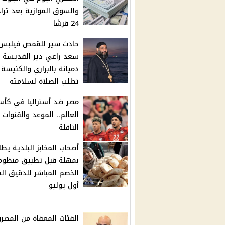
والسوق الموازية بعد ترا
24 قرشًا
حادث سير للقمص فيلبس
سعد راعي دير القديسة
دميانة بالبراري والكنيسة
تطلب الصلاة لسلامته
مصر ضد أستراليا في كأ
العالم.. الموعد والقنوات
الناقلة
أصحاب المخابز البلدية يطا
بمهلة قبل تطبيق منظوم
الخصم المباشر للدقيق ال
أول يوليو
الفئات المعفاة من المصر