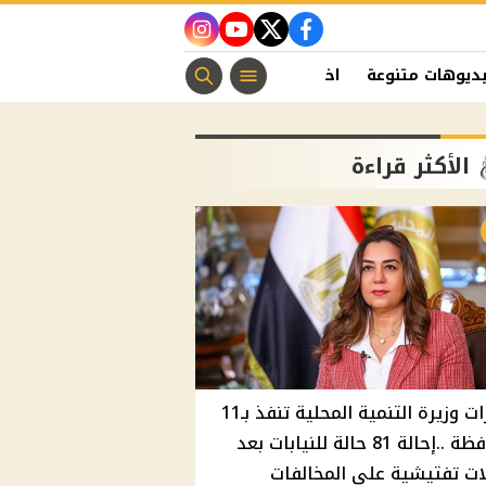
instagram
youtube
twitter
facebook
ديوهات متنوعة
اخبار الفن
منوعات مسيحية
اخبار الرياضة
الأكثر قراءة
قرارات وزيرة التنمية المحلية تنفذ بـ11
محافظة ..إحالة 81 حالة للنيابات بعد
ت تفتيشية علي المخالفات