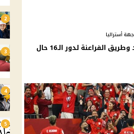
2
هة أستراليا
مصر ضد أستراليا.. الموعد وطريق الفراعنة لدور الـ16 حال
3
4
5