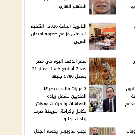
جع
المتهم الهارب
الثانوية العامة 2026.. التعليم
ترد على مزاعم صعوبة امتحان
العربي
س
سعر الذهب اليوم في مصر
بعد 7 أسابيع خسائر وعيار 21
يسجل 5780 جنيهًا
لبون
3 قرارات مالية ينتظرها
ة
الملايين تشمل زيادة
مدعم
المعاشات والمرتبات ومعاش
تكافل وكرامة.. خريطة صرف
زيادات يوليو
وفات
نجيب ساويرس يحسم الجدل