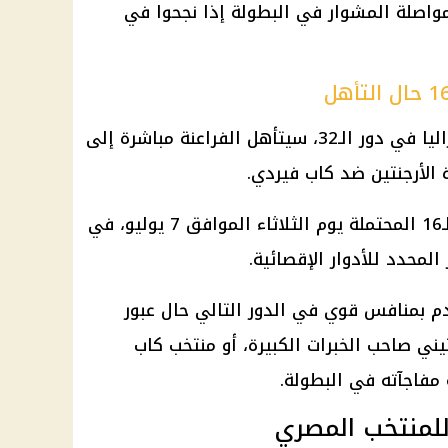
مواصلة المشوار في البطولة إذا نجحوا في
في حال فوز منتخب مصر على أستراليا في دور الـ32، سيتأهل الفراعنة مباشرة إلى
ومن المقرر أن تقام مواجهة دور الـ16 المحتملة يوم الثلاثاء الموافق 7 يوليو، في
 بمنافس قوي في الدور التالي حال عبور
تيني صاحب الخبرات الكبيرة، أو منتخب كاب
مفاجآته في البطولة.
للمنتخب المصري