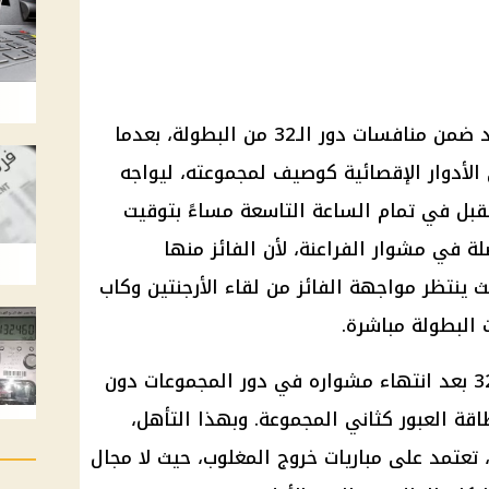
موعد مباراة مصر ضد أستراليا تحدد ضمن منافسات دور الـ32 من البطولة، بعدما
الأدوار الإقصائية كوصيف لمجموعته، ليواجه
قبل في تمام الساعة التاسعة مساءً بتوقيت
ة في مشوار الفراعنة، لأن الفائز منها
 الطريق إلى دور الـ16، حيث ينتظر مواجهة الفائز من لقاء الأرجنتين وكاب
 البطولة مباشرة.
وجاء تأهل منتخب مصر إلى دور الـ32 بعد انتهاء مشواره في دور المجموعات دون
قة العبور كثاني المجموعة. وبهذا التأهل،
 تعتمد على مباريات خروج المغلوب، حيث لا مجال