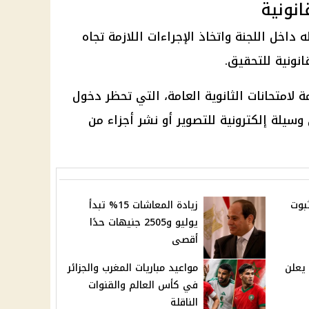
انونية
اخل اللجنة واتخاذ الإجراءات اللازمة تجاه
انونية للتحقيق.
ة لامتحانات
الثانوية العامة
، التي تحظر دخول
سيلة إلكترونية للتصوير أو نشر أجزاء من
بوت
زيادة المعاشات 15% تبدأ
يوليو و2505 جنيهات حدًا
أقصى
يعلن
مواعيد مباريات المغرب والجزائر
في كأس العالم والقنوات
الناقلة