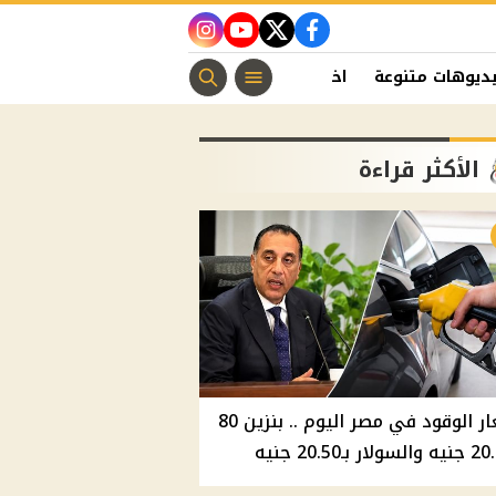
instagram
youtube
twitter
facebook
ديوهات متنوعة
اخبار الفن
منوعات مسيحية
اخبار الرياضة
الأكثر قراءة
أسعار الوقود في مصر اليوم .. بنزين 80