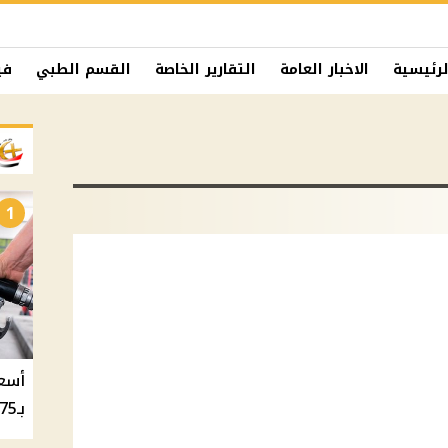
لرئيسية
الاخبار العامة
التقارير الخاصة
القسم الطبي
في
1
بـ20.75 جنيه والسولار بـ20.50 جنيه