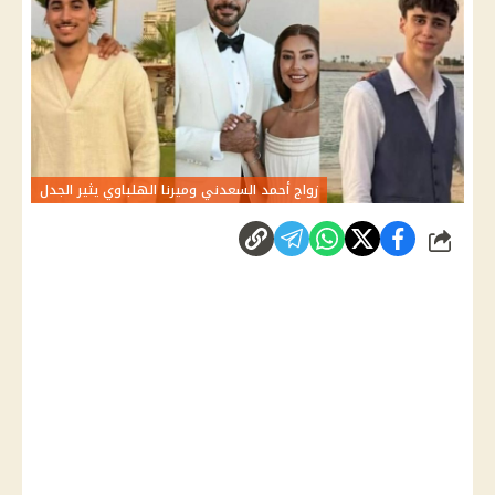
زواج أحمد السعدني وميرنا الهلباوي يثير الجدل
شارك