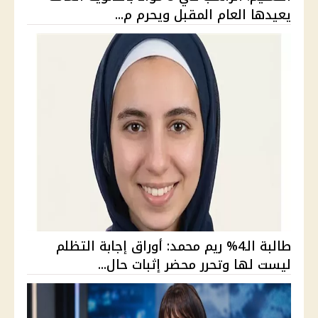
يعيدها العام المقبل ويحرم م...
طالبة الـ4% ريم محمد: أوراق إجابة التظلم
ليست لها وتحرر محضر إثبات حال...