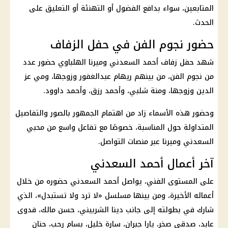
المتابعين، سواء بدافع الفضول أو التهنئة أو التعليق على
الحدث.
حضور نجوم الفن في حفل الزفاف
شهد حفل
زفاف أحمد السعدني
وميرنا الهلباوي حضور عدد
من
نجوم الفن
، من بينهم ريهام عبدالغفور وزوجها، ومي عز
الدين وزوجها، ومنة شلبي، وأحمد رزق، وأحمد داوود.
وحضور هذه الأسماء زاد من اهتمام الجمهور بالصور والتفاصيل
المتداولة حول المناسبة، خصوصًا مع تفاعل واسع من محبي
السعدني وميرنا عبر منصات التواصل.
آخر أعمال أحمد السعدني
على المستوى الفني، يواصل أحمد السعدني حضوره من خلال
أعماله الأخيرة، ومن بينها مسلسل «لا ترد ولا تستبدل»، الذي
شارك في بطولته إلى جانب دينا الشربيني، حسن مالك، فدوى
عابد، صدقي صخر، يارا جبران، سارة خليل، بسام رحب، حنان