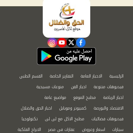
instagram
youtube
twitter
facebook
الرئيسية
الاخبار العامة
التقارير الخاصة
القسم الطبي
فيديوهات متنوعة
اخبار الفن
منوعات مسيحية
اخبار الرياضة
مطبخ الموقع
مواضيع عامة
الاقتصاد والبورصة
كمبيوتر وموبايل
اخبار الحق والضلال
فيديوهات فضائيات
مطبخ الاكل مع لى لى
تكنولوجيا
سيارات
اسعار وعروض
عقارات في مصر
الابراج الفلكية