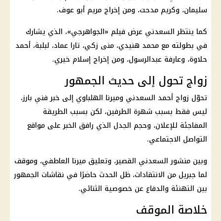
سليمان، وكريم مدحت، ومن إخراج مريم أبو عوف.
كما ينتظر السعدني عرض فيلم «الجواهرجي»، الذي يشارك
في بطولته مع محمد هنيدي، منى زكي، تارا عماد، لبلبة، أحمد
حلاوة، وعارفة عبدالرسول، ومن إخراج إسلام خيري.
زواج تحول إلى حديث الجمهور
تحوّل
زواج أحمد السعدني
وميرنا الهلباوي إلى خبر فني بارز،
ليس فقط بسبب شهرة الطرفين، لكن بسبب الطريقة
المفاجئة للإعلان، وحجم الجدل الذي رافق الخبر على
مواقع
التواصل الاجتماعي
.
وبين منشور السعدني القصير، وتعليق ميرنا العاطفي، وموقف
لما جبريل من الانتقادات، ظل الحدث حاضرًا في نقاشات الجمهور
بين التهنئة والدفاع عن خصوصية الثنائي.
خلاصة الموقف