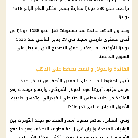
تراجعت بنحو 280 دولارًا مقارنة بسعر افتتاح العام البالغ 4318
دولارًا.
ويتداول
الذهب
عالميًا عند مستويات تقل بنحو 1588 دولارًا عن
أعلى مستوى تاريخي سجله في 29 يناير الماضي عند 5626
دولارًا للأوقية، بما يعكس عمق التصحيح الذي يسيطر على
السوق العالمية.
الفائدة والدولار والنفط تضغط على الذهب
تأتي الضغوط الحالية على المعدن الأصفر من تداخل عدة
عوامل مؤثرة، أبرزها قوة
الدولار
الأمريكي، وارتفاع توقعات رفع
الفائدة من جانب مجلس الاحتياطي الفيدرالي، وتحسن جاذبية
الأصول الدولارية التي تدر عائدًا.
وفي المقابل، ساهم صعود
أسعار النفط
مع تجدد التوترات بين
الولايات المتحدة وإيران في زيادة مخاوف التضخم، وهو ما دفع
الأسواق إلى تسعير سياسة نقدية أكثر تشددًا، الأمر الذي