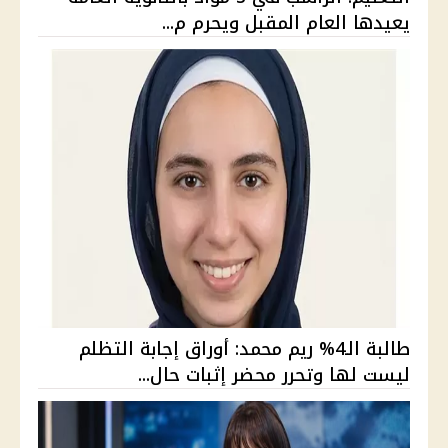
يعيدها العام المقبل ويحرم م...
طالبة الـ4% ريم محمد: أوراق إجابة التظلم
ليست لها وتحرر محضر إثبات حال...