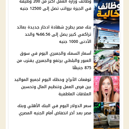
وظائف وزارة العمل أكثر من 200 وظيفة
في الجيزة برواتب تصل إلى 12500 جنيه
بنك مصر يطرح شهادة ادخار جديدة بعائد
تراكمي كبير يصل إلى 66.56% والحد
الأدنى 1000 جنيه
أسعار السمك والجمبري اليوم في سوق
العبور والبلطي يرتفع والجمبري يقترب من
875 جنيهًا
توقعات الأبراج وحظك اليوم لجميع المواليد
بين فرص العمل وتنظيم المال وتحسين
العلاقات العاطفية
سعر الدولار اليوم في البنك الأهلي وبنك
مصر بعد آخر انخفاض أمام الجنيه المصري