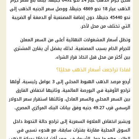
سجل جرام الذهب عيار 24 نحو 6492 جنيهًا، بينما بلغ سعر جرام
الذهب عيار 18 نحو 4869 جنيهًا، ووصل سعر الجنيه الذهب إلى
نحو 45440 جنيهًا، دون إضافة المصنعية أو الدمغة أو الضريبة
التي تختلف من محل لآخر.
وتظل أسعار المشغولات النهائية أعلى من السعر المعلن
للجرام الخام بسبب المصنعية، لذلك يفضل أن يقارن المشتري
بين أكثر من محل قبل اتخاذ قرار الشراء.
لماذا تراجعت أسعار الذهب محليًا؟
أرجع مرصد الذهب الهبوط المحلي إلى 3 عوامل رئيسية، أولها
تراجع الأوقية في البورصة العالمية، وثانيها انخفاض الفارق
بين السعر المحلي والسعر العادل، وثالثها استقرار سعر الدولار
الرسمي قرب 49.27 جنيه وفق بيانات البنك المركزي المصري.
ويشير انخفاض العلاوة السعرية إلى تراجع حالة التحوط داخل
السوق المحلية مقارنة بفترات سابقة، مع هدوء نسبي في
الطلب، وهو ما جعل الأسعار في مصر أكثر ارتباطًا بحركة الذهب