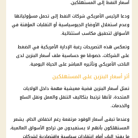
أسعار
النفط إلى المستهلكين.
ودعا
الرئيس الأمريكي
شركات النفط إلى تحمل مسؤولياتها
وعدم استغلال الأوضاع الجيوسياسية أو التقلبات المؤقتة في
الأسواق لتحقيق مكاسب استثنائية.
وتعكس هذه التصريحات رغبة الإدارة الأمريكية في الضغط
على الشركات، خصوصًا مع حساسية ملف
أسعار البنزين
لدى
الناخب الأمريكي وتأثيره المباشر على الحياة اليومية.
أثر أسعار البنزين على المستهلكين
تمثل
أسعار البنزين
قضية معيشية مهمة داخل
الولايات
المتحدة
، لأنها ترتبط بتكاليف التنقل والعمل ونقل السلع
والخدمات.
وعندما تبقى
أسعار الوقود
مرتفعة رغم انخفاض الخام، يشعر
المستهلكون بأنهم لا يستفيدون من تراجع الأسواق العالمية،
ما يفتح الباب أمام انتقادات سياسية واقتصادية لشركات