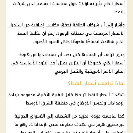
أسعار الخام يثير تساؤلات حول سياسات التسعير لدى شركات
النفط.
وأشار إلى أن شركات الطاقة تحقق مكاسب إضافية من استمرار
الأسعار المرتفعة في محطات الوقود، رغم أن تكلفة النفط
الخام شهدت انخفاضًا ملحوظًا خلال الفترة الأخيرة.
ويرى
ترامب
أن المستهلكين يجب أن يستفيدوا من هبوط
أسعار الخام، خصوصًا أن البنزين يمثل أحد البنود الأساسية في
إنفاق الأسر الأمريكية والتنقل اليومي.
لماذا تراجعت أسعار النفط؟
شهدت
أسعار النفط
تراجعًا خلال الفترة الأخيرة، مدفوعة بزيادة
الإمدادات وتحسن الأوضاع في منطقة الشرق الأوسط.
كما ساهمت عودة المزيد من الشحنات إلى الأسواق الدولية
عبر
مضيق هرمز
في تهدئة مخاوف نقص الإمدادات، وهو ما
انعكس على أسعار
خام برنت
وخام غرب تكساس الوسيط.