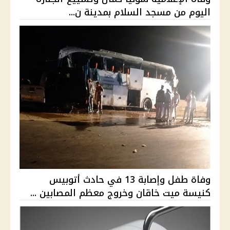
اليوم من مسجد السلام بمدينة ن...
وفاة طفل وإصابة 13 في حادث أتوبيس
كنيسة ميت خاقان وخروج معظم المصابين ...