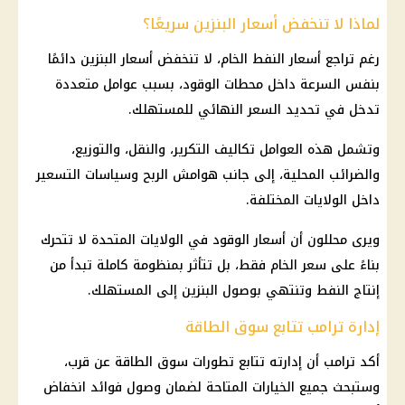
لماذا لا تنخفض أسعار البنزين سريعًا؟
رغم تراجع
أسعار النفط
الخام، لا تنخفض
أسعار البنزين
دائمًا
بنفس السرعة داخل محطات الوقود، بسبب عوامل متعددة
تدخل في تحديد السعر النهائي للمستهلك.
وتشمل هذه العوامل تكاليف التكرير، والنقل، والتوزيع،
والضرائب المحلية، إلى جانب هوامش الربح وسياسات التسعير
داخل الولايات المختلفة.
ويرى محللون أن
أسعار الوقود
في
الولايات المتحدة
لا تتحرك
بناءً على سعر الخام فقط، بل تتأثر بمنظومة كاملة تبدأ من
إنتاج النفط وتنتهي بوصول البنزين إلى المستهلك.
إدارة ترامب تتابع سوق الطاقة
أكد
ترامب
أن إدارته تتابع تطورات سوق الطاقة عن قرب،
وستبحث جميع الخيارات المتاحة لضمان وصول فوائد
انخفاض