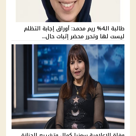
طالبة الـ4% ريم محمد: أوراق إجابة التظلم
ليست لها وتحرر محضر إثبات حال...
وفاة الإعلامية سونيا كمال وتشييع الجنازة