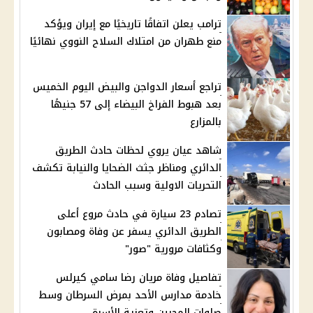
ترامب يعلن اتفاقًا تاريخيًا مع إيران ويؤكد
منع طهران من امتلاك السلاح النووي نهائيًا
تراجع أسعار الدواجن والبيض اليوم الخميس
بعد هبوط الفراخ البيضاء إلى 57 جنيهًا
بالمزارع
شاهد عيان يروي لحظات حادث الطريق
الدائري ومناظر جثث الضحايا والنيابة تكشف
التحريات الاولية وسبب الحادث
تصادم 23 سيارة في حادث مروع أعلى
الطريق الدائري يسفر عن وفاة ومصابون
وكثافات مرورية "صور"
تفاصيل وفاة مريان رضا سامي كيرلس
خادمة مدارس الأحد بمرض السرطان وسط
صلوات المحبين وتعزية الأسرة