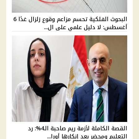
البحوث الفلكية تحسم مزاعم وقوع زلزال غدًا 6
أغسطس: لا دليل علمي على ال...
القصة الكاملة لأزمة ريم صاحبة الـ4%: رد
التعليم ومحضر بعد إنكارها أورا...