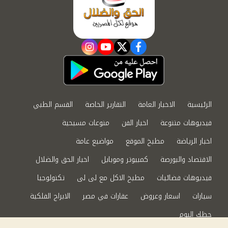
instagram
youtube
twitter
facebook
الرئيسية
الاخبار العامة
التقارير الخاصة
القسم الطبي
فيديوهات متنوعة
اخبار الفن
منوعات مسيحية
اخبار الرياضة
مطبخ الموقع
مواضيع عامة
الاقتصاد والبورصة
كمبيوتر وموبايل
اخبار الحق والضلال
فيديوهات فضائيات
مطبخ الاكل مع لى لى
تكنولوجيا
سيارات
اسعار وعروض
عقارات في مصر
الابراج الفلكية
حظك اليوم