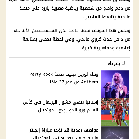
عن دعم واضح من شخصية رياضية مصرية بارزة على منصة
عالمية يتابعها الملايين.
ويحمل هذا الموقف قيمة خاصة لدى الفلسطينيين، لأنه جاء
من داخل حدث كروي عالمي، وفي لحظة تحظى بمتابعة
إعلامية وجماهيرية كبيرة.
لا يفوتك
وفاة لورين بينيت نجمة Party Rock
Anthem عن عمر 37 عامًا
إسبانيا تنهي مشوار البرتغال في كأس
العالم ورونالدو يودع المونديال
عواصف رعدية قد تؤخر مباراة إنجلترا
والنرويج في ربع نهائي المونديال