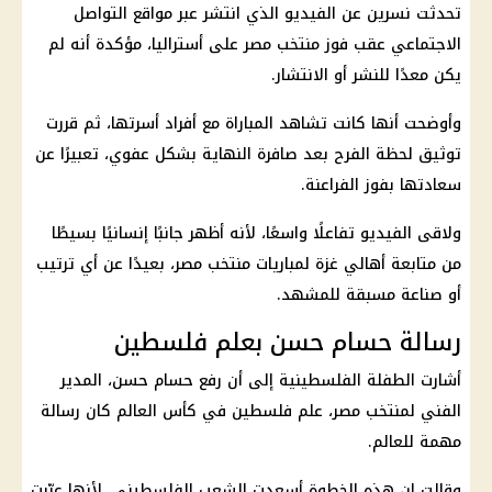
تحدثت نسرين عن الفيديو الذي انتشر عبر
مواقع التواصل
الاجتماعي
عقب
فوز منتخب مصر على أستراليا
، مؤكدة أنه لم
يكن معدًا للنشر أو الانتشار.
وأوضحت أنها كانت تشاهد المباراة مع أفراد أسرتها، ثم قررت
توثيق لحظة الفرح بعد صافرة النهاية بشكل عفوي، تعبيرًا عن
سعادتها بفوز الفراعنة.
ولاقى الفيديو تفاعلًا واسعًا، لأنه أظهر جانبًا إنسانيًا بسيطًا
من متابعة أهالي غزة لمباريات
منتخب مصر
، بعيدًا عن أي ترتيب
أو صناعة مسبقة للمشهد.
رسالة حسام حسن بعلم فلسطين
أشارت الطفلة الفلسطينية إلى أن رفع
حسام حسن
، المدير
الفني لمنتخب مصر،
علم فلسطين في كأس العالم
كان رسالة
مهمة للعالم.
وقالت إن هذه الخطوة أسعدت
الشعب الفلسطيني
، لأنها عبّرت