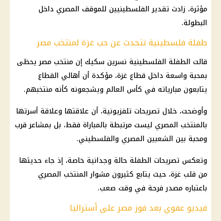
مؤثرة، زادت تقدير الفلسطينيين للموقف المصري داخل
البطولة.
طفلة فلسطينية تتحدث عن حب غزة لمنتخب مصر
قالت الطفلة الفلسطينية نسرين سكيك إن
منتخب مصر
يحظى
بمحبة واسعة داخل قطاع غزة، مؤكدة أن أهالي القطاع
يتابعون مبارياته في
كأس العالم
ويشجعونه كأنه منتخبهم.
وأوضحت، خلال تصريحات تلفزيونية، أن علاقتها وعلاقة أسرتها
بالمنتخب المصري ليست مرتبطة بالمباراة فقط، بل بمشاعر قرب
ومحبة بين الشعبين المصري والفلسطيني.
وتعكس تصريحات الطفلة حالة وجدانية خاصة، إذ جاء حديثها
من قلب غزة، حيث يتابع كثيرون مشوار المنتخب المصري
باعتباره مصدر فرحة في وقت صعب.
فيديو عفوي بعد فوز مصر على أستراليا