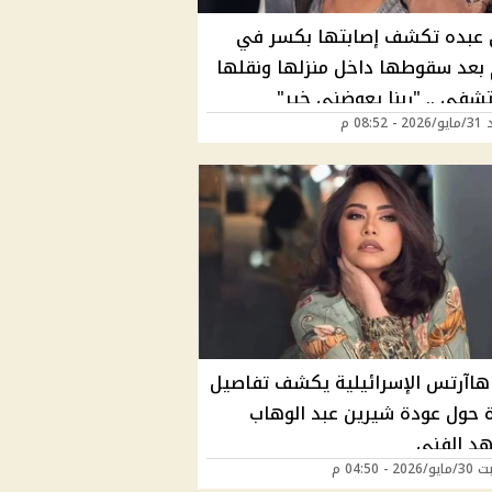
عبده تكشف إصابتها بكسر في
 بعد سقوطها داخل منزلها ونقلها
شفى .. "ربنا يعوضني خير"
08:52 م
 هاآرتس الإسرائيلية يكشف تفاصيل
 حول عودة شيرين عبد الوهاب
د الفني
2 - 04:50 م