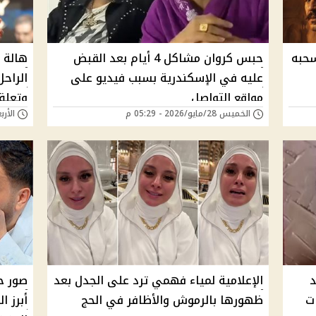
سحبه
حبس كروان مشاكل 4 أيام بعد القبض
هالة س
عليه في الإسكندرية بسبب فيديو على
الراح
مواقع التواصل
وتعلق
الخميس 28/مايو/2026 - 05:29 م
الأربعاء 27/مايو/6
د
الإعلامية لمياء فهمي ترد على الجدل بعد
صور ح
ت
ظهورها بالرموش والأظافر في الحج
أبرز 