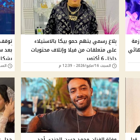
زمة
بلاغ رسمي يتهم حمو بيكا بالاستيلاء
توقف 
هائي
على متعلقات من فيلا وإتلاف محتويات
بعد س
داخل 6 أكتوبر
بشكل
السبت 16/مايو/2026 - 12:39 م
السبت 16/مايو/026
 قبل
وفاة الفنان محمد حسن الجندي أحد
جدل ع