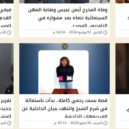
وفاة المخرج أيمن عبيس ونقابة المهن
فيفي 
السينمائية تنعاه بعد مشواره في
القدم
التلفزيون المصري
للمست
الإثنين 01/يونيو/2026 - 04:26 م
الأحد 31/مايو/2026 - 
قصة بسنت رحمي كاملة.. بدأت باستغاثة
تقرير
ي
في شرم الشيخ وانتهت ببيان الداخلية عن
جديدة
الفيديوهات الخادشة
للمشه
السبت 30/مايو/2026 - 09:10 م
السبت 30/مايو/026