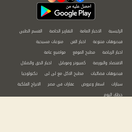
instagram
youtube
twitter
facebook
الرئيسية
الاخبار العامة
التقارير الخاصة
القسم الطبي
فيديوهات متنوعة
اخبار الفن
منوعات مسيحية
اخبار الرياضة
مطبخ الموقع
مواضيع عامة
الاقتصاد والبورصة
كمبيوتر وموبايل
اخبار الحق والضلال
فيديوهات فضائيات
مطبخ الاكل مع لى لى
تكنولوجيا
سيارات
اسعار وعروض
عقارات في مصر
الابراج الفلكية
حظك اليوم
من نحن
سياسة الخصوصية
اتصل بنا
©2024 الحق والضلال All Rights Reserved.
Powered by