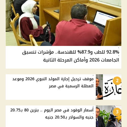
92.8% للطب و87.9% للهندسة.. مؤشرات تنسيق
الجامعات 2026 وأماكن المرحلة الثانية
موقف ترحيل إجازة المولد النبوي 2026 وموعد
2
العطلة الرسمية في مصر
أسعار الوقود في مصر اليوم .. بنزين 80 بـ20.75
3
جنيه والسولار بـ20.50 جنيه