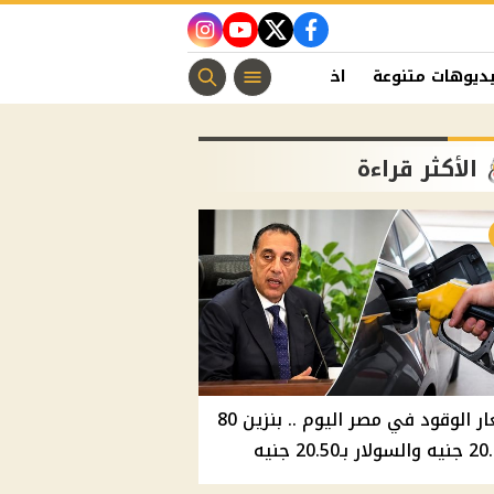
instagram
youtube
twitter
facebook
ديوهات متنوعة
اخبار الفن
منوعات مسيحية
اخبار الرياضة
الأكثر قراءة
أسعار الوقود في مصر اليوم .. بنزين 80