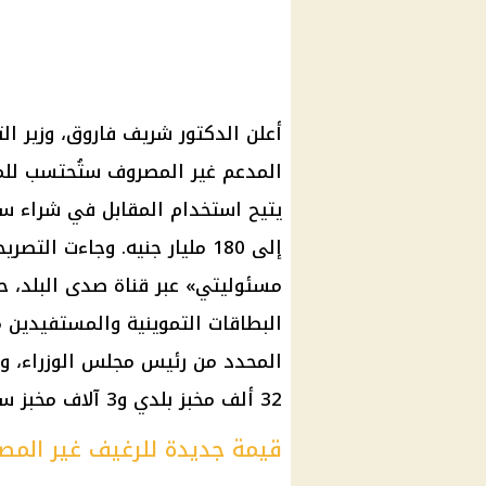
أعلن الدكتور
شريف فاروق
، وزير
الت
المدعم غير المصروف ستُحتسب للم
يتيح استخدام المقابل في شراء
سل
إلى 180 مليار جنيه. وجاءت ال
مسئوليتي» عبر قناة
صدى البلد
، ح
البطاقات التموينية
والمستفيدين 
المحدد من
رئيس مجلس الوزراء
32 ألف مخبز بلدي و3 آلاف مخبز سياحي لضمان تنفيذ القرار.
قيمة جديدة للرغيف غير الم