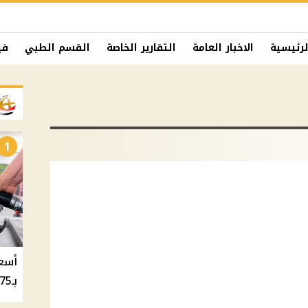
لرئيسية
الاخبار العامة
التقارير الخاصة
القسم الطبي
في
1
بـ20.75 جنيه والسولار بـ20.50 جنيه