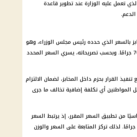
لذي تعمل عليه الوزارة عند تطوير قاعدة
الدعم.
بز بالسعر الذي حدده
رئيس مجلس الوزراء
، وهو
150 قرشًا للرغيف الذي يبلغ وزنه 70 جرامًا. وبحسب تصريحاته، يسري السعر المحدد
تنفيذ القرار بحزم داخل المخابز، لضمان الالتزام
ل المواطنين أي تكلفة إضافية تخالف ما جرى
اسيًا من تطبيق السعر المقرر، إذ يرتبط السعر
لمعلن مباشرة برغيف يبلغ وزنه 70 جرامًا. لذلك تركز المتابعة على السعر والوزن