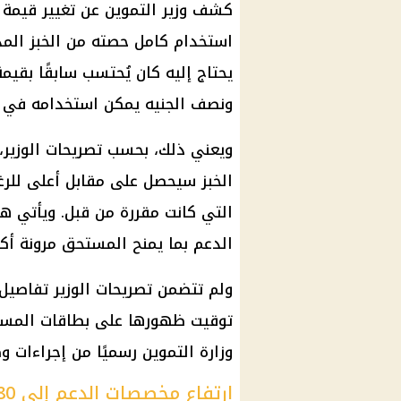
كشف
وزير التموين
عن تغيير قيمة 
استخدام كامل حصته من
الخبز الم
يحتاج إليه كان يُحتسب سابقًا بقي
ونصف الجنيه يمكن استخدامه في ش
ويعني ذلك، بحسب تصريحات الوزير،
الخبز سيحصل على مقابل أعلى للرغ
التي كانت مقررة من قبل. ويأتي هذ
الدعم بما يمنح المستحق مرونة أكب
ولم تتضمن تصريحات الوزير تفاصيل 
توقيت ظهورها على بطاقات
المست
وزارة التموين
رسميًا من إجراءات و
ارتفاع مخصصات الدعم إلى 180 مليار جنيه