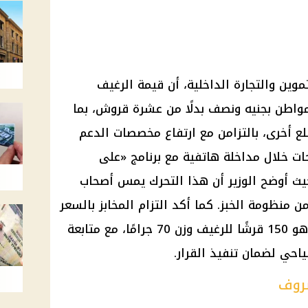
موين والتجارة الداخلية
، أن قيمة الرغيف
واطن بجنيه ونصف بدلًا من عشرة قروش، بما
ع
أخرى، بالتزامن مع ارتفاع
مخصصات الدعم
تصريحات خلال مداخلة هاتفية مع برنامج «على
يث أوضح الوزير أن هذا التحرك يمس
أصحاب
من
منظومة الخبز
. كما أكد التزام المخابز بالسعر
، وهو 150 قرشًا للرغيف وزن 70 جرامًا، مع متابعة
صروف