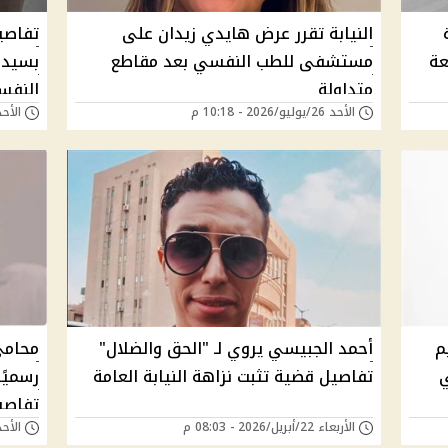
ة
النيابة تقرر عرض هايدي زيدان على
تفاصي
عة
مستشفى للطب النفسي بعد مقاطع
بسيدي
متداولة
النفس
الأحد 26/يوليو/2026 - 10:18 م
الأحد 26/يوليو/2026 - 
م
أحمد الجبيسي يروي لـ "الحق والضلال"
محامي
ي
تفاصيل قضية تثبت نزاهة النيابة العامة
رسميً
تفاصي
الأربعاء 22/أبريل/2026 - 08:03 م
الأحد 19/أبريل/2026 - 