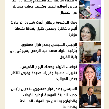
4 أخطاء شائعة عند استخدام إنستا باي قد
تعرض أموالك للخطر وكيفية حماية حسابك
من الاحتيال
وفاة الدكتورة بريهان ألبرت شنودة إثر حادث
أليم بالقاهرة ومجدي خليل ينعاها بكلمات
مؤثرة
الرئيس السيسي يصدر قرارًا جمهوريًا
بترقية اللواء محمد عبد الرحمن بسيوني إلى
رتبة الفريق
توقعات الأبراج وحظك اليوم الخميس..
تغييرات مهنية وقرارات جديدة وفرص تنتظر
بعض المواليد
السيسي يصدر قرار جمهوري ..تعيين رئيس
جديد للهيئة القومية لإدارة الأزمات
والطوارئ ونائبين من القوات المسلحة
والداخلية