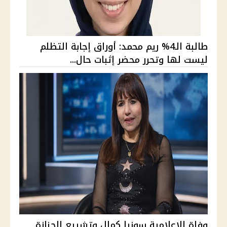
طالبة الـ4% ريم محمد: أوراق إجابة التظلم
ليست لها وتحرر محضر إثبات حال...
وفاة الإعلامية سونيا كمال وتشييع الجنازة