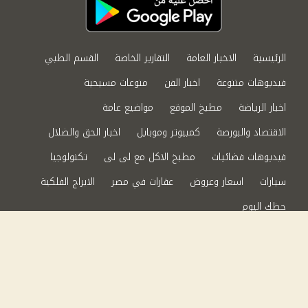
الرئيسية
الاخبار العامة
التقارير الخاصة
القسم الطبي
فيديوهات متنوعة
اخبار الفن
منوعات مسيحية
اخبار الرياضة
مطبخ الموقع
مواضيع عامة
الاقتصاد والبورصة
كمبيوتر وموبايل
اخبار الحق والضلال
فيديوهات فضائيات
مطبخ الاكل مع لى لى
تكنولوجيا
سيارات
اسعار وعروض
عقارات في مصر
الابراج الفلكية
حظك اليوم
من نحن
سياسة الخصوصية
اتصل بنا
©2024 الحق والضلال All Rights Reserved.
Powered by