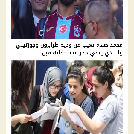
محمد صلاح يغيب عن ودية طرابزون وجوزتيبي
والنادي ينفي حجز مستحقاته قبل ...