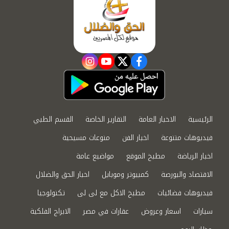
instagram
youtube
twitter
facebook
الرئيسية
الاخبار العامة
التقارير الخاصة
القسم الطبي
فيديوهات متنوعة
اخبار الفن
منوعات مسيحية
اخبار الرياضة
مطبخ الموقع
مواضيع عامة
الاقتصاد والبورصة
كمبيوتر وموبايل
اخبار الحق والضلال
فيديوهات فضائيات
مطبخ الاكل مع لى لى
تكنولوجيا
سيارات
اسعار وعروض
عقارات في مصر
الابراج الفلكية