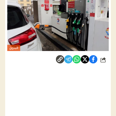
البنزين
شارك