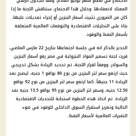
الاجتماع في مطلع شهر يوليو القادم، وفقاً للجدول الزمني
المعتاد لانعقادها. وخلال هذا الاجتماع، ستناقش اللجنة ما إذا
كان من الضروري تثبيت
أسعار البنزين
أو إجراء تعديلات عليها،
بناءً على التحليلات الاقتصادية والتوقعات العالمية المتعلقة
بأسعار النفط والوقود.
الجدير بالذكر انه في جلسة اجتماعها بتاريخ 22 مارس الماضي،
قررت لجنة تسعير
المواد البترولية
في مصر رفع
أسعار البنزين
والسولار
. ووفقاً لقرار اللجنة، تم تحديد الزيادة بشكل تدريجي
حيث ارتفع
سعر لتر البنزين
من نوع 80 بواقع 1 جنيه، ليصبح بعد
الزيادة 11 جنيهاً. كما ارتفع
سعر لتر البنزين
من نوع 92 بواقع
12.50 جنيه، وسعر لتر
البنزين
من نوع 95 بواقع 13.5 جنيه بعد
الزيادة. تم اتخاذ هذه الخطوة استجابة للتحديات الاقتصادية
الحالية وتعزيز استقرار السوق الداخلي للوقود في ضوء
التغيرات العالمية لأسعار النفط.