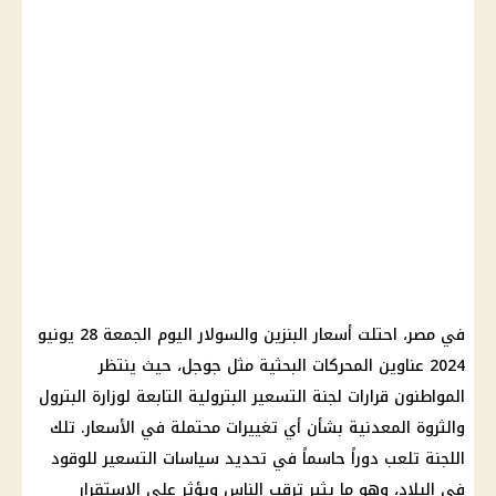
في مصر، احتلت
أسعار البنزين والسولار
اليوم الجمعة 28 يونيو
2024 عناوين المحركات البحثية مثل جوجل، حيث ينتظر
المواطنون قرارات لجنة التسعير البترولية التابعة لوزارة
البترول
والثروة المعدنية بشأن أي تغييرات محتملة في
الأسعار
. تلك
اللجنة تلعب دوراً حاسماً في تحديد سياسات التسعير للوقود
في البلاد، وهو ما يثير ترقب الناس ويؤثر على الاستقرار