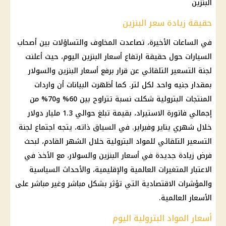
البنزين
حقيقة زيادة سعر البنزين
في الساعات الأخيرة، تصاعدت المخاوف والتساؤلات بين أصحاب
السيارات
حول حقيقة
ارتفاع أسعار البنزين
اليوم، حيث أعلنت
لجنة التسعير التلقائي
عن
قرار
برفع
أسعار البنزين والسولار
بمقدار جنيه واحد لكل لتر. كما أظهرت البيانات أن واردات
المنتجات البترولية
شكلت نسبة تتراوح بين 60% و70% من
إجمالي فاتورة الاستيراد، بقيمة تبلغ حوالي 1.3 مليار
دولار
خلال شهري يناير وفبراير. في السياق ذاته، يتجه اجتماع
لجنة
التسعير التلقائي
للمواد البترولية خلال الشهر القادم، لبحث
فرض
زيادة جديدة
في
أسعار البنزين والسولار
، مع الأخذ في
الاعتبار المتغيرات العالمية والإقليمية، والأحداث السياسية
والمؤشرات الاقتصادية التي تؤثر بشكل مباشر وغير مباشر على
الأسعار
العالمية.
أسعار المواد البترولية اليوم