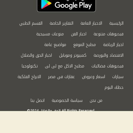
الرئيسية
الاخبار العامة
التقارير الخاصة
القسم الطبي
فيديوهات متنوعة
اخبار الفن
منوعات مسيحية
اخبار الرياضة
مطبخ الموقع
مواضيع عامة
الاقتصاد والبورصة
كمبيوتر وموبايل
اخبار الحق والضلال
فيديوهات فضائيات
مطبخ الاكل مع لى لى
تكنولوجيا
سيارات
اسعار وعروض
عقارات في مصر
الابراج الفلكية
حظك اليوم
من نحن
سياسة الخصوصية
اتصل بنا
©2024 الحق والضلال All Rights Reserved.
Powered by