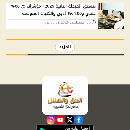
تنسيق المرحلة الثانية 2026.. مؤشرات 68.75%
علمي و64.06% أدبي والكليات المتوقعة
08 أغسطس, 2026 09:52 ص
المزيد
instagram
youtube
twitter
facebook