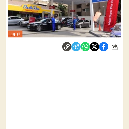
البنزين
شارك