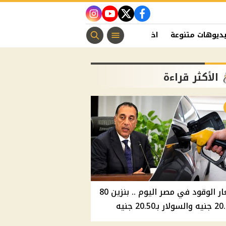
instagram
youtube
twitter
facebook
ديوهات متنوعة
اخبار الفن
منوعات مسيحية
اخبار الرياضة
الأكثر قراءة
أسعار الوقود في مصر اليوم .. بنزين 80