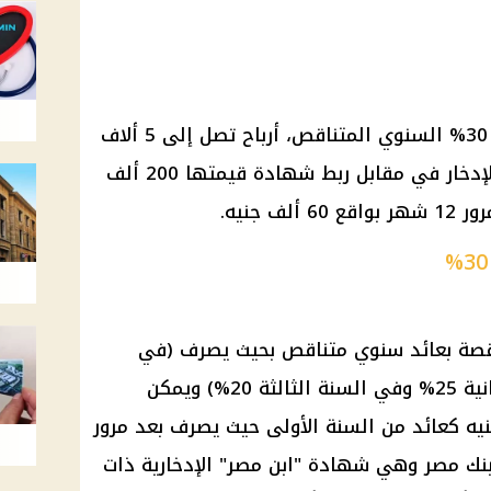
ص،
أرباح
تصل إلى 5 ألاف
إدخار
في مقابل ربط
شهادة
قيمتها 200 ألف
لف جنيه.
30%
قصة بعائد سنوي متناقص بحيث يصرف (في
السنة الاولي 30% وفي السنة الثانية 25% وفي السنة الثالثة 20%) ويمكن
عائد
من
السنة الأولى حيث يصرف بعد مرور
نك مصر
وهي
شهادة
"ابن مصر" الإدخارية ذات