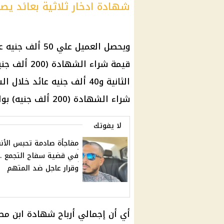
شهادة ادخار ثلاثية بعائد يصل لـ
ويحصل العميل علي 50 ألف جنيه
ع
قيمة
شراء الشهادة
الثانية و40 ألف جنيه
عائد
خلال الس
شراء الشهادة
(200 ألف جنيه) بواقع 3333 جنيه ربح شهري في السنة الثالثة.
لا يفوتك
مفاجأة صادمة تحبس الأن
في قضية سفاح التجمع ..
وقرار عاجل ضد المتهم
أي أن إجمالي
أرباح
شهادة ابن مص