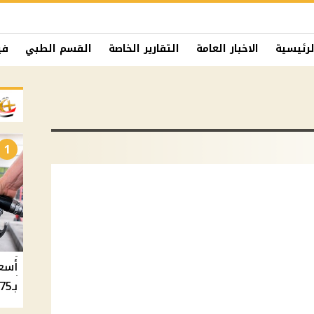
لرئيسية
الاخبار العامة
التقارير الخاصة
القسم الطبي
في
1
بـ20.75 جنيه والسولار بـ20.50 جنيه