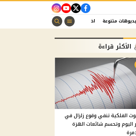
instagram
youtube
twitter
facebook
ديوهات متنوعة
اخبار الفن
منوعات مسيحية
اخبار الرياضة
الأكثر قراءة
وث الفلكية تنفي وقوع زلزال في
اليوم وتحسم شائعات الهزة
مرة