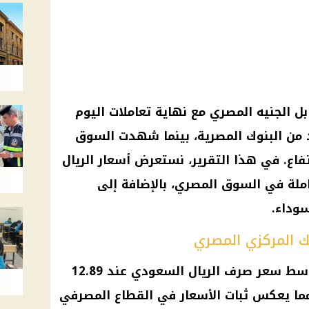
بل
الجنيه المصري
مع نهاية تعاملات اليوم
البنوك المصرية
، بينما شهدت
السوق
تفاع. في هذا التقرير، نستعرض
أسعار الريال
املة في
السوق المصري
، بالإضافة إلى
وداء
.
ك المركزي المصري
سط
سعر صرف الريال السعودي
عند 12.89
الأسعار
في
القطاع المصرفي