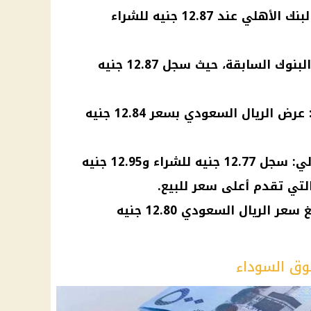
بنك مصر: سجل نفس سعر البنك الأهلي عند 12.87 جنيه للشراء
بنك القاهرة: لم يختلف عن البنوك السابقة، حيث سجل 12.87 جنيه
البنك التجاري الدولي (CIB): عرض الريال السعودي بسعر 12.84 جنيه
البنك العربي الأفريقي الدولي: سجل 12.77 جنيه للشراء و12.95 جنيه
 التي تقدم أعلى سعر للبيع.
بنك قطر الوطني (QNB): بلغ سعر الريال السعودي 12.80 جنيه
وق السوداء