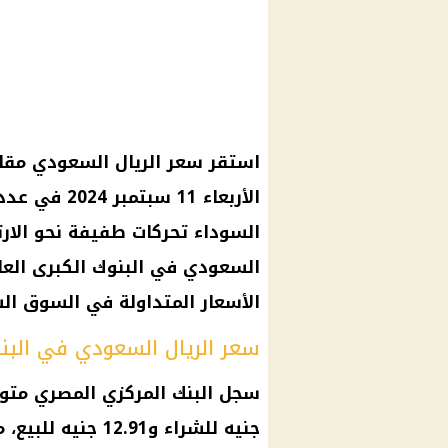
استقر
سعر الريال السعودي
مقا
الأربعاء 11
سبتمبر
2024 في عدد من
السوداء
تحركات طفيفة نحو الار
السعودي
في
البنوك
الكبرى الع
الأسعار
المتداولة في
السوق الس
سعر الريال السعودي في البن
سجل
البنك المركزي المصري
متو
جنيه للشراء و12.91 جنيه للبيع، مما يعكس ثبات