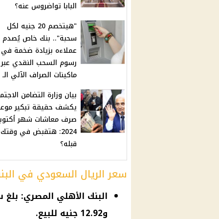
البابا تواضروس عنه؟
"هيتخصم 20 جنيه لكل
سحبة".. بنك خاص يُصدم
عملاءه بزيادة ضخمة في
رسوم السحب النقدي عبر
ماكينات الصراف الآلي الـ ATM
بيان وزارة التضامن الاجتم
يكشف حقيقة تبكير موع
صرف معاشات شهر أكتوبر
2024: هتقبض في وقتك 
قبله؟
سعر الريال السعودي في البن
و12.92 جنيه للبيع.