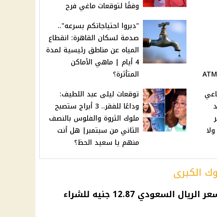
وفقًا لتوقعات ماغي فرح
"دبروا احتياجاتكم بسرعه"..
صدمة لسكان القاهرة: انقطاع
المياه عن مناطق رئيسية لمدة
4 أيام | ماهي الأماكن
المتأثرة؟
اعي
توقعات ليلى عبد اللطيف:
د
وداعًا للفقر.. 3 أبراج ستصبح
ملوك الثروة والفلوس بالنصف
ولا
الثاني من سبتمبر| هل أنت
منهم يا سعيد الحظ؟
وك الكبرى
البنك الأهلي المصري: بلغ سعر الريال السعودي 12.87 جنيه للشراء