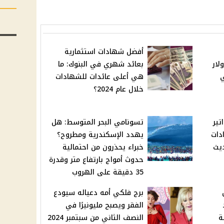
أفضل شهادات استثمارية
لار
بعائد شهري في البنوك: ما
202 في
هي أعلى عائدات للشهادات
خلال عام 2024؟
تير
تسونامي البحر المتوسط: هل
دات
يهدد الإسكندرية ومطروح؟
ديث
خبراء يحذرون من احتمالية
حدوث أمواج بارتفاع متر وقدرة
35 دقيقة على الهروب
برج فلكي أمه دعياله سيودع
الفقر ويصبح مليونيرًا في
ة
النصف الثاني من سبتمبر 2024