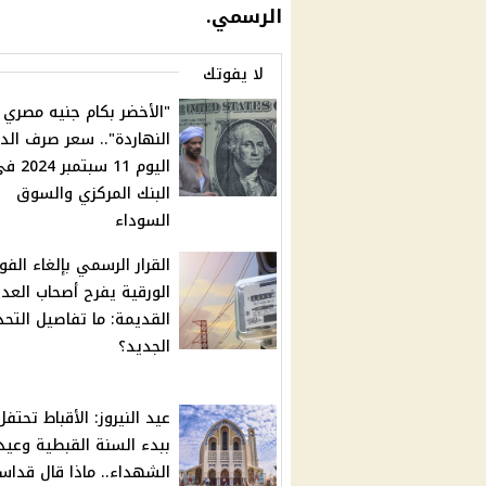
الرسمي.
لا يفوتك
"الأخضر بكام جنيه مصري
النهاردة".. سعر صرف الدو
اليوم 11 سبتمبر 4
البنك المركزي والسوق
السوداء
القرار الرسمي بإلغاء الفوا
الورقية يفرح أصحاب العدا
القديمة: ما تفاصيل التح
الجديد؟
عيد النيروز: الأقباط تحتفل
ببدء السنة القبطية وعيد
الشهداء.. ماذا قال قداس