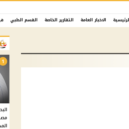
لرئيسية
الاخبار العامة
التقارير الخاصة
القسم الطبي
في
1
البح
مصر 
المد