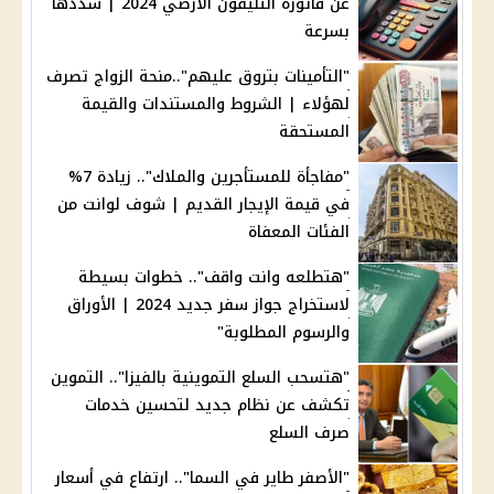
عن فاتورة التليفون الأرضي 2024 | سددها
بسرعة
"التأمينات بتروق عليهم"..منحة الزواج تصرف
لهؤلاء | الشروط والمستندات والقيمة
المستحقة
"مفاجأة للمستأجرين والملاك".. زيادة 7%
في قيمة الإيجار القديم | شوف لوانت من
الفئات المعفاة
"هتطلعه وانت واقف".. خطوات بسيطة
لاستخراج جواز سفر جديد 2024 | الأوراق
والرسوم المطلوبة"
"هتسحب السلع التموينية بالفيزا".. التموين
تكشف عن نظام جديد لتحسين خدمات
صرف السلع
"الأصفر طاير في السما".. ارتفاع في أسعار