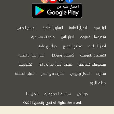
instagram
youtube
twitter
facebook
الرئيسية
الاخبار العامة
التقارير الخاصة
القسم الطبي
فيديوهات متنوعة
اخبار الفن
منوعات مسيحية
اخبار الرياضة
مطبخ الموقع
مواضيع عامة
الاقتصاد والبورصة
كمبيوتر وموبايل
اخبار الحق والضلال
فيديوهات فضائيات
مطبخ الاكل مع لى لى
تكنولوجيا
سيارات
اسعار وعروض
عقارات في مصر
الابراج الفلكية
حظك اليوم
من نحن
سياسة الخصوصية
اتصل بنا
©2024 الحق والضلال All Rights Reserved.
Powered by