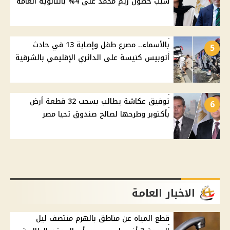
سبب حصول ريم محمد على 4% بالثانوية العامة
بالأسماء.. مصرع طفل وإصابة 13 في حادث
5
أتوبيس كنيسة على الدائري الإقليمي بالشرقية
توفيق عكاشة يطالب بسحب 32 قطعة أرض
6
بأكتوبر وطرحها لصالح صندوق تحيا مصر
الاخبار العامة
قطع المياه عن مناطق بالهرم منتصف ليل