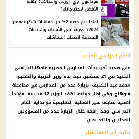
فودافون، وي، أورنج، واتصالات: أيهما
الأفضل لاحتياجاتك؟
لماذا يتم خصم 2% من معاشات شهر نوفمبر
2024؟ تعرف على الأسباب والخدمات
المقدمة لأصحاب المعاشات
العام الدراسي الجديد
على صعيد آخر، بدأت
المدارس
المصرية عامها الدراسي
الجديد في 21
سبتمبر
، حيث قام
وزير التربية والتعليم
،
محمد عبد اللطيف
، بزيارة عدد من
المدارس
في محافظة
سوهاج
. وفي إطار جولته، تفقد الوزير 12 مدرسة، مؤكداً
أهمية متابعة سير
العملية التعليمية
مع بداية
العام
الدراسي
. وقد رافقه خلال الزيارة عدد من المسؤولين
المحليين والتعليمين.
نظرة إلى المستقبل