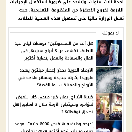
لمدة ثلاث سنوات. ويُشدد على ضرورة استكمال الإجراءات
اللازمة لخروج الأجهزة من
المنظومة التعليمية
، حيث
تعمل الوزارة حاليًا على تسهيل هذه العملية للطلاب.
لا يفوتك
هل أنت من المحظوظين؟ توقعات ليلى عبد
اللطيف تكشف عن 3 أبراج ستزدهر في
المال والسعادة والعمل بنهاية أكتوبر
الأرصاد الجوية تحذر: إعصار ميلتون يهدد
فلوريدا بكارثة جديدة وخسائر فادحة في
الأرواح والممتلكات| ما القصة؟
خبيرة الأبراج إيمان خير: صبحي كابر يتعرض
لمؤامرة وسيتجاوز الأزمة خلال 3 أسابيع|هل
تصدق توقعاتها؟
"درجة وظيفية هتقبض 8000 جنيه".. موعد
صرف مرتبات شهر أكتوبر 2024: تفاصيل