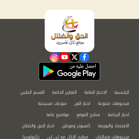
instagram
youtube
twitter
facebook
الرئيسية
الاخبار العامة
التقارير الخاصة
القسم الطبي
فيديوهات متنوعة
اخبار الفن
منوعات مسيحية
اخبار الرياضة
مطبخ الموقع
مواضيع عامة
الاقتصاد والبورصة
كمبيوتر وموبايل
اخبار الحق والضلال
فيديوهات فضائيات
مطبخ الاكل مع لى لى
تكنولوجيا