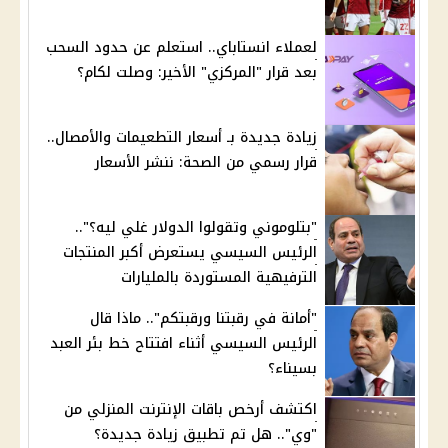
لعملاء انستاباي.. استعلم عن حدود السحب
بعد قرار "المركزي" الأخير: وصلت لكام؟
زيادة جديدة بـ أسعار التطعيمات والأمصال..
قرار رسمي من الصحة: ننشر الأسعار
"بتلوموني وتقولوا الدولار غلي ليه؟"..
الرئيس السيسي يستعرض أكبر المنتجات
الترفيهية المستوردة بالمليارات
"أمانة في رقبتنا ورقبتكم".. ماذا قال
الرئيس السيسي أثناء افتتاح خط بئر العبد
بسيناء؟
اكتشف أرخص باقات الإنترنت المنزلي من
"وي".. هل تم تطبيق زيادة جديدة؟