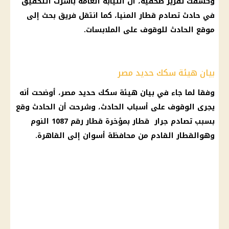
وكشفت تقرير صحفية، أن
النيابة العامة
باشرت التحقيق
في
حادث
تصادم قطار
المنيا
، كما انتقل فريق بحث إلى
موقع
الحادث
للوقوف على الملابسات.
بيان هيئة سكك حديد مصر
وفقا لما جاء في بيان
هيئة سكك حديد
مصر، أوضحت أنه
يجرى الوقوف على أسباب
الحادث
، وشرحت أن
الحادث
وقع
بسبب
تصادم جرار قطار
بمؤخرة قطار رقم 1087
النوم
وهوالقطار القادم من محافظة أسوان إلى
القاهرة
.