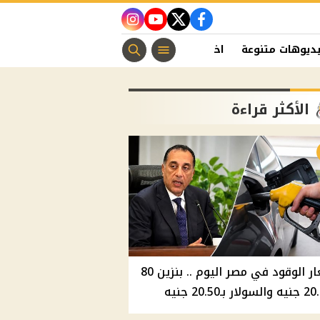
instagram
youtube
twitter
facebook
ديوهات متنوعة
اخبار الفن
منوعات مسيحية
اخبار الرياضة
الأكثر قراءة
أسعار الوقود في مصر اليوم .. بنزين 80