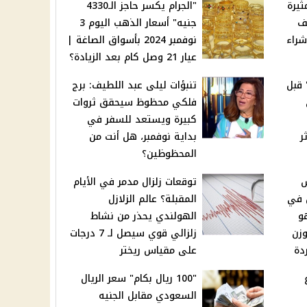
ثيرة
"الجرام يكسر حاجز الـ4330
ف
جنيه" أسعار الذهب اليوم 3
شراء
نوفمبر 2024 بأسواق الصاغة |
عيار 21 وصل كام بعد الزيادة؟
قبل
تنبؤات ليلى عبد اللطيف: برج
فلكي محظوظ سيحقق ثروات
كبيرة ويستعد للسفر في
ر
بداية نوفمبر، هل أنت من
المحظوظين؟
توقعات زلزال مدمر في الأيام
ض في
المقبلة؟ عالم الزلازل
و
الهولندي يحذر من نشاط
وزن
زلزالي قوي سيصل لـ 7 درجات
دة
على مقياس ريختر
"100 ريال بكام" سعر الريال
السعودي مقابل الجنيه