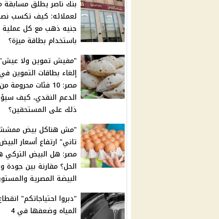
بنك ناصر يطلق مسابقة م
لعملائه: كيف تكسب نص
جنيه ذهب مع كل عملية 
باستخدام بطاقة ميزة؟
"مفيش تموين ولا عيش" 
إلغاء بطاقات التموين في
مصر: 10 فئات محرومة من
الدعم النقدي، كيف سيؤث
ذلك على المستحقين؟
"مش هناكل بيض ممشش
تاني" ارتفاع أسعار البي
مصر: هل البيض التركي ه
الحل؟ مقارنة بين جودة و
البيضة المصرية والمستور
"دبروا احتياجاتكم" انقطاع
المياه وضعفها في 4