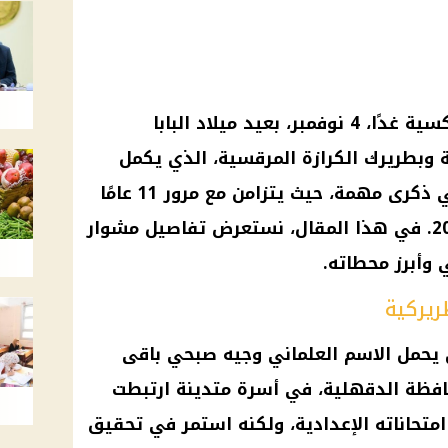
تحتفل الكنيسة القبطية الأرثوذكسية غدًا، 4 نوفمبر، بعيد ميلاد البابا
ة وبطريرك الكرازة المرقسية، الذي يكمل
عامه الـ72. يأتي هذا الاحتفال في ذكرى مهمة، حيث يتزامن مع مرور 11 عامًا
على اختياره بطريركًا في عام 2012. في هذا المقال، نستعرض تفاصيل مشوار
 وأبرز محطاته.
ريركية
ذي يحمل الاسم العلماني وجيه صبحي باقى
 في 4 نوفمبر 1952، بمحافظة الدقهلية، في أسرة متدينة ارتبطت
 امتحاناته الإعدادية، ولكنه استمر في تحقيق