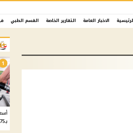
لرئيسية
الاخبار العامة
التقارير الخاصة
القسم الطبي
في
1
بـ20.75 جنيه والسولار بـ20.50 جنيه