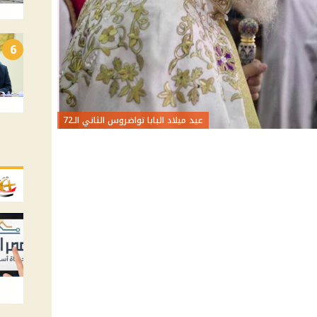
6
عيد ميلاد البابا تواضروس الثاني الـ72