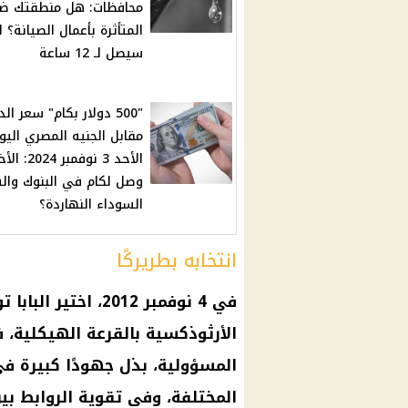
محافظات: هل منطقتك ض
المتأثرة بأعمال الصيانة؟ 
سيصل لـ 12 ساعة
"500 دولار بكام" سعر الد
مقابل الجنيه المصري اليو
الأحد 3 نوفمبر 24
وصل لكام في البنوك وا
السوداء النهاردة؟
انتخابه بطريركًا
في 4 نوفمبر 2012، اختير
البابا 
الأرثوذكسية بالقرعة الهيكلية، 
المسؤولية، بذل جهودًا كبيرة في
المختلفة، وفي تقوية الروابط بي