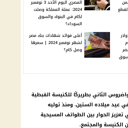
من
المصري اليوم الأحد 3 نوفمبر
القطع
2024: عملة المملكة وصلت
لكام في البنوك والسوق
السوداء؟
ولار
أعلى فوائد شهادات بنك مصر
م
لشهر نوفمبر 2024 | سعرها
20: الأخضر
وصل كام؟
لسوق
تواضروس الثاني
بطريركًا للكنيسة القبطية
في عيد ميلاده الستين. ومنذ توليه
 تعزيز الحوار بين الطوائف
المسيحية
ن
الكنيسة
والمجتمع.