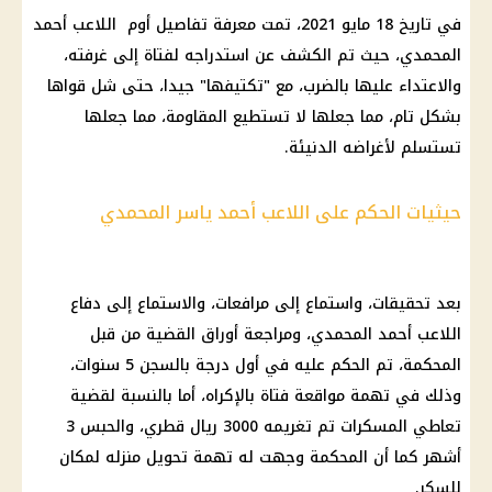
في تاريخ 18 مايو 2021، تمت معرفة تفاصيل أوم اللاعب أحمد
المحمدي، حيث تم الكشف عن استدراجه لفتاة إلى غرفته،
والاعتداء عليها بالضرب، مع "تكتيفها" جيدا، حتى شل قواها
بشكل تام، مما جعلها لا تستطيع المقاومة، مما جعلها
تستسلم لأغراضه الدنيئة.
حيثيات الحكم على اللاعب أحمد ياسر المحمدي
بعد
تحقيقات
، واستماع إلى مرافعات، والاستماع إلى دفاع
اللاعب أحمد المحمدي، ومراجعة أوراق
القضية
من قبل
المحكمة
، تم الحكم عليه في أول درجة بالسجن 5 سنوات،
وذلك في تهمة مواقعة
فتاة
بالإكراه، أما بالنسبة لقضية
تعاطي المسكرات تم تغريمه 3000
ريال
قطري، والحبس 3
أشهر كما أن
المحكمة
وجهت له تهمة تحويل منزله لمكان
للسكر.