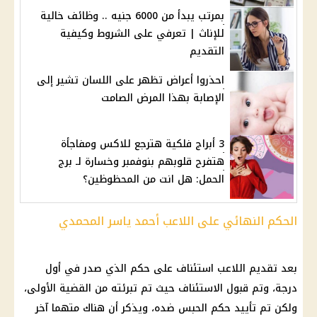
بمرتب يبدأ من 6000 جنيه .. وظائف خالية
للإناث | تعرفي على الشروط وكيفية
التقديم
احذروا أعراض تظهر على اللسان تشير إلى
الإصابة بهذا المرض الصامت
3 أبراج فلكية هترجع للاكس ومفاجأة
هتفرح قلوبهم بنوفمبر وخسارة لـ برج
الحمل: هل انت من المحظوظين؟
الحكم النهائي على اللاعب أحمد ياسر المحمدي
بعد تقديم اللاعب استئناف على حكم الذي صدر في أول
درجة، وتم قبول الاستئناف حيث تم تبرئته من
القضية
الأولى،
ولكن تم تأييد حكم الحبس ضده، ويذكر أن هناك متهما آخر