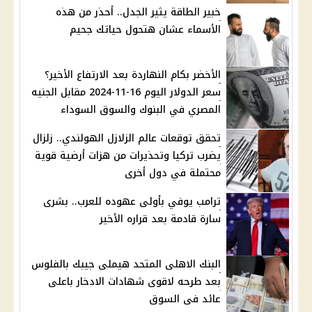
خبير الطاقة يثير الجدل.. أحذر من هذه
الأسماء عشان هتحول حياتك جحيم
الأخضر بكام النهاردة بعد الارتفاع الأخير؟
سعر الدولار اليوم 16-11-2024 مقابل الجنيه
المصري في البنوك والسوق السوداء
تحقق توقعات عالم الزلازل الهولندي.. زلزال
يضرب تركيا وتحذيرات من هزات أرضية قوية
محتملة في دول أخرى
ترامب يوفي بأولى عهوده للعرب.. بشرى
سارة قادمة بعد قراره الأخير
البنك الاهلى المتحد هيملى جيبك بالفلوس
بعد طرحه لاقوى شهادات الادخار باعلى
عائد فى السوق