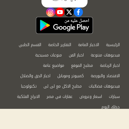
instagram
youtube
twitter
facebook
الرئيسية
الاخبار العامة
التقارير الخاصة
القسم الطبي
فيديوهات متنوعة
اخبار الفن
منوعات مسيحية
اخبار الرياضة
مطبخ الموقع
مواضيع عامة
الاقتصاد والبورصة
كمبيوتر وموبايل
اخبار الحق والضلال
فيديوهات فضائيات
مطبخ الاكل مع لى لى
تكنولوجيا
سيارات
اسعار وعروض
عقارات في مصر
الابراج الفلكية
حظك اليوم
من نحن
سياسة الخصوصية
اتصل بنا