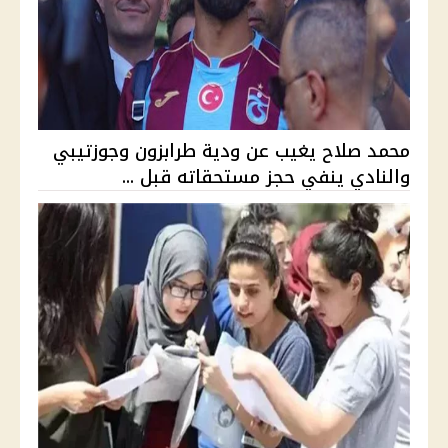
محمد صلاح يغيب عن ودية طرابزون وجوزتيبي
والنادي ينفي حجز مستحقاته قبل ...