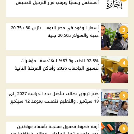
أغسطس رسميًا وترقب قرار الترحيل للخميس
أسعار الوقود في مصر اليوم .. بنزين 80 بـ20.75
3
جنيه والسولار بـ20.50 جنيه
92.8% للطب و87.9% للهندسة.. مؤشرات
4
تنسيق الجامعات 2026 وأماكن المرحلة الثانية
خبير تربوي يطالب بتأجيل بدء الدراسة 2027 إلى
5
19 سبتمبر.. والتعليم تتمسك بموعد 12 سبتمبر
أزمة خطوط محمول مسجلة بأسماء مواطنين
6