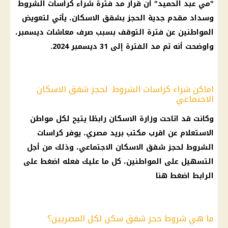
"مي عبد الحميد" أن
قرار
مد فترة شراء
كراسات الشروط
وسداد مقدم جدية الحجز بشقق
الاسكان
، يأتي لتعويض
المواطنين
عن فترة التوقف بسبب
صرف
معاشات ديسمبر
،
واوضحت أنه تم مد الفترة إلى 31 ديسمبر 2024.
اماكن شراء كراسات الشروط لحجز شقق الاسكان
الاجتماعي
وكانت قد اتاحت
وزارة الاسكان
رابطًا يتيح لكل مواطن
الاستعلام عن اقرب مكتب
بريد مصري
، يوفر
كراسات
الشروط
لحجز
شقق الاسكان الاجتماعي
، وذلك من أجل
التسهيل على
المواطنين
، كل ما عليك فعله اضغط على
الرابط اضغط
هنا
ما هي شروط حجز شقق سكن لكل المصريين؟