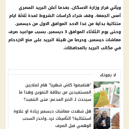
ويأتي
قرار
وزارة الاسكان
، بعدما أعلن
البريد المصري
أمس الجمعة، وقف شراء
كراسات الشروط
لمدة ثلاثة ايام
متتالية بداية من غدا الاحد الموافق الاول من ديسمبر،
وحتى يوم الثلاثاء الموافق 3 ديسمبر، بسبب
مواعيد صرف
معاشات
ديسمبر، وحرصا من هيئة
البريد
على منع الازدحام
في
مكاتب البريد
بالمحافظات.
لا يفوتك
"هتقبضوا كاش شهريا" هام لملايين
المستفيدين من بطاقة التموين وهذا ما
سيحدث لـ الخبز المدعم: متى التنفيذ؟
هل شهدت معاشات ديسمبر زيادة او علاوة
استثنائية؟ التأمينات ترد..واحذر السحب
الوهمي قبل الصرف