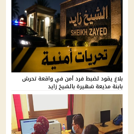
بلاغ يقود لضبط فرد أمن في واقعة تحرش
بابنة مذيعة شهيرة بالشيخ زايد