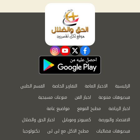
instagram
youtube
twitter
facebook
الرئيسية
الاخبار العامة
التقارير الخاصة
القسم الطبي
فيديوهات متنوعة
اخبار الفن
منوعات مسيحية
اخبار الرياضة
مطبخ الموقع
مواضيع عامة
الاقتصاد والبورصة
كمبيوتر وموبايل
اخبار الحق والضلال
فيديوهات فضائيات
مطبخ الاكل مع لى لى
تكنولوجيا