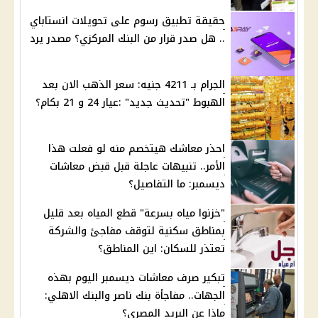
حقيقة تطبيق رسوم على تحويلات انستاباي
.. هل صدر قرار من البنك المركزي؟ مصدر يرد
الجرام بـ 4211 جنيه: سعر الذهب الان بعد
الهبوط "تحديث جديد" :عيار 24 و 21 بكام؟
احذر معاشك هيتخصم منه لو فعلت هذا
الأمر.. تنبيهات عاجلة قبل قبض معاشات
ديسمبر: ما التفاصيل؟
"خزنوا مياه بسرعة" قطع المياه بعد قليل
بمناطق سكنية لتوقف مفاجئ والشركة
تعتذر للسكان: اين المناطق؟
تبكير صرف معاشات ديسمبر اليوم بهذه
الجهات.. مفاجأة بنك ناصر والبنك الاهلي:
ماذا عن البريد المصري؟