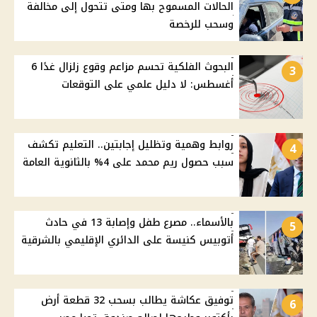
الحالات المسموح بها ومتى تتحول إلى مخالفة
وسحب للرخصة
البحوث الفلكية تحسم مزاعم وقوع زلزال غدًا 6
3
أغسطس: لا دليل علمي على التوقعات
روابط وهمية وتظليل إجابتين.. التعليم تكشف
4
سبب حصول ريم محمد على 4% بالثانوية العامة
بالأسماء.. مصرع طفل وإصابة 13 في حادث
5
أتوبيس كنيسة على الدائري الإقليمي بالشرقية
توفيق عكاشة يطالب بسحب 32 قطعة أرض
6