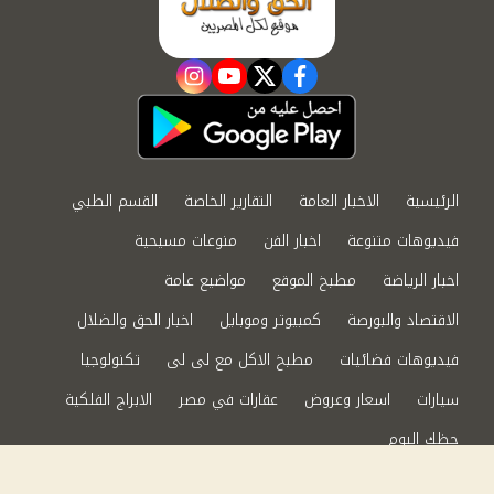
instagram
youtube
twitter
facebook
الرئيسية
الاخبار العامة
التقارير الخاصة
القسم الطبي
فيديوهات متنوعة
اخبار الفن
منوعات مسيحية
اخبار الرياضة
مطبخ الموقع
مواضيع عامة
الاقتصاد والبورصة
كمبيوتر وموبايل
اخبار الحق والضلال
فيديوهات فضائيات
مطبخ الاكل مع لى لى
تكنولوجيا
سيارات
اسعار وعروض
عقارات في مصر
الابراج الفلكية
حظك اليوم
من نحن
سياسة الخصوصية
اتصل بنا