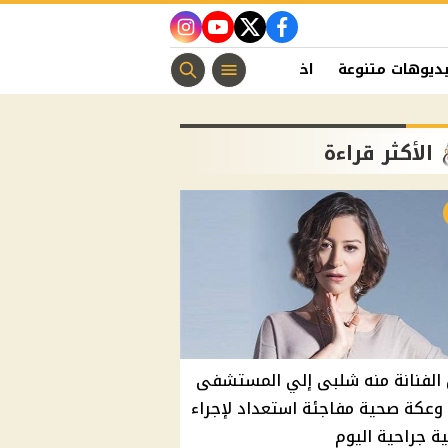
instagram
youtube
twitter
facebook
ديوهات متنوعة
اخبار الفن
منوعات مسيحية
اخبار الرياضة
الأكثر قراءة
الفنانة منه شلبى إلي المستشفى
وعكة صحية مفاجئة استعداد لإجراء
ة جراحية اليوم