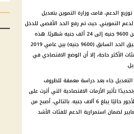
وزيع الدعم، قامت
وزارة التموين
بتعديل
لدعم التمويني
. حيث تم رفع الحد الأقصى للدخل
المسموح به للحصول على الدعم من 9600 جنيه إلى 24 ألف جنيه شهريًا. هذه
التغييرات جاءت بعد سنوات من تطبيق الحد السابق (9600 جنيه) بين عامي 2019
لفئات الأكثر حاجة، إلا أن الوضع الاقتصادي في
ل.
التعديل جاء بعد دراسة معمقة للظروف
ديدًا تأثير الأزمات الاقتصادية التي أثرت على
أجور
حاليًا يبلغ 6 آلاف جنيه. بالتالي، أصبح من
يير لضمان استمرارية الدعم للفئات الأشد