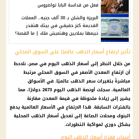
فعل من قداسة البابا تواضروس
البريزة والشلن بـ 30 ألف جنيه.. العملات
القديمة كنز حقيقي في بيتك هتقدر
تبيعها بملايين وهتعيش ملك | ما القصة؟
تأثير ارتفاع أسعار الذهب عالميًا على السوق المحلي
من خلال النظر إلى
أسعار الذهب اليوم في مصر
، نلاحظ
أن ارتفاع
المعدن الأصفر
في السوق المحلي مرتبط
مباشرةً بتغيرات سعر
الذهب عالميًا. في الأسواق
العالمية
، سجلت أونصة
الذهب اليوم
2673 دولارًا، مما
يشير إلى زيادة ملحوظة في قيمة المعدن مقارنة
بالفترات السابقة. هذا الارتفاع في الأسعار العالمية يدفع
البنوك
ومحلات
الصاغة
إلى تعديل
أسعار الذهب المحلية
بشكل دوري لمواكبة التطورات.
أسباب قفزة أسعار الذهب اليوم