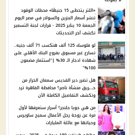
«اللتر يتخطى 15 جنيهًا» محطات الوقود
تنشر أسعار البنزين والسولار في مصر اليوم
الجمعة 10 يناير 2025 - قرارات لجنة التسعير
تكشف آخر التحديثات
لو فلوسك 125 ألف هتكسب 71 ألف جنيه..
تسارع غير مسبوق بفروع البنك الأهلي على
شهادة ادخار الـ 30% |"استثمار مضمون
100%"
هل تضرر دير القديس سمعان الخراز من
حـ.ـريق منشأة ناصر؟ محافظة القاهرة ترد
وتكشف التفاصيل الكاملة الآن
من هي جويا جلنجر؟ أسرار ستعرفها لأول
مرة عن زوجة رجل الأعمال سميح ساويرس
وحياتها مع عائلة المليارات