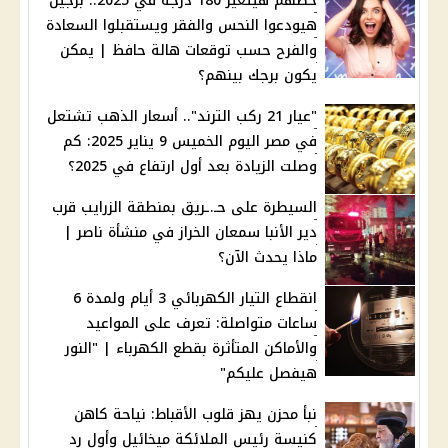
حظهم هيتغير 180 درجة في 2025.. برجين
هيودعوا النحس والفقر ويستقبلوا السعادة
والفرح حسب توقعات هالة حافظ | يمكن
يكون برجك بينهم؟
"عيار 21 ركب الترند".. أسعار الذهب تشتعل
في مصر اليوم الخميس 9 يناير 2025: كم
وصلت الزيادة بعد أول ارتفاع في 2025؟
السيطرة على حـ.ـريق بمنطقة الزرايب قرب
دير الأنبا سمعان الخراز في منشأة ناصر |
ماذا يحدث الآن؟
انقطاع التيار الكهربائي 3 أيام ولمدة 6
ساعات متواصلة: تعرف على المواعيد
والأماكن المتأثرة بقطع الكهرباء | "النور
هيفصل عليكم"
نبأ محزن يهز قلوب الأقباط: نياحة كاهن
كنيسة رئيس الملائكة ميخائيل وأول رد