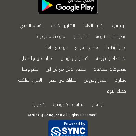
الرئيسية
الاخبار العامة
التقارير الخاصة
القسم الطبي
فيديوهات متنوعة
اخبار الفن
منوعات مسيحية
اخبار الرياضة
مطبخ الموقع
مواضيع عامة
الاقتصاد والبورصة
كمبيوتر وموبايل
اخبار الحق والضلال
فيديوهات فضائيات
مطبخ الاكل مع لى لى
تكنولوجيا
سيارات
اسعار وعروض
عقارات في مصر
الابراج الفلكية
حظك اليوم
من نحن
سياسة الخصوصية
اتصل بنا
©2024 الحق والضلال All Rights Reserved.
Powered by