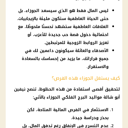
ليس المال فقط هو الذي سيسعد الجوزاء، بل
حتى الحياة العاطفية ستكون مليئة بالإيجابيات.
العلاقات العاطفية ستشهد تحسنًا ملحوظًا، مع
احتمالية دخول قصة حب جديدة للأعزب، أو
تعزيز الروابط الزوجية للمرتبطين.
الأصدقاء والعائلة سيكونون داعمين لك في
جميع قراراتك، ما يزيد من إحساسك بالسعادة
والاستقرار.
كيف يستغل الجوزاء هذه الفرص؟
لتحقيق أقصى استفادة من هذه الحظوظ، تنصح نيفين
أبو شالة مواليد البرج الفلكي الجوزاء بالآتي:
الاستثمار في الفرص المالية المتاحة، لكن
بحذر ودراسة جيدة.
عدم التسرع في الإنفاق رغم تدفق المال، بل