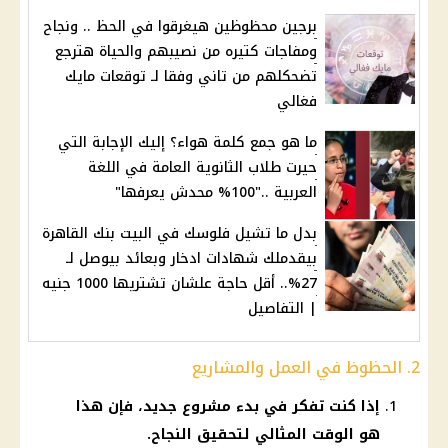
برجين محظوظين هيغرقوا في الحظ .. ونجاح
ومفاجات كتيره من نصيبهم والحياة هترجع
تضحكلهم من تاني وفقا لـ توقعات مايك
فغالي
ما هو جمع كلمة هواء؟ إليك الإجابة التي
حيرت طلاب الثانوية العامة في اللغة
العربية .."100% محدش يعرفها"
بدل ما تشيل فلوسك في البيت بنك القاهرة
بيقدملك شهادات ادخار وبعائد بيوصل لـ
27%.. أقل حاجة علشان تشتريها 1000 جنيه
| التفاصيل
2. الحظوظ في العمل والمشاريع
إذا كنت تفكر في بدء مشروع جديد، فإن هذا
هو الوقت المثالي لتحقيق النجاح.