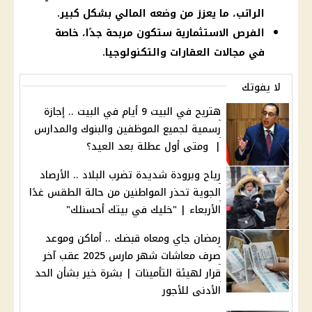
الراتب، ما يعزز من وضعه المالي بشكل كبير.
الفرص الاستثمارية ستكون مربحة جدًا، خاصة
في مجالات العقارات والتكنولوجيا.
لا يفوتك
هتريح في البيت 9 أيام في البيت .. إجازة
رسمية لجميع الموظفين والبنوك والمدارس
| ومتى أول عطلة بعد العيد؟
رياح وبرودة شديدة تضرب البلاد .. الأرصاد
الجوية تحذر المواطنين من حالة الطقس غدًا
الأربعاء | "خليك في بيتك أحسنلك"
رمضان جاي ومعاه قبضك .. أماكن وموعد
صرف معاشات شهر مارس 2025 عقب آخر
قرار لهيئة التأمينات | بشرة خير بشأن الحد
الأدنى للأجور