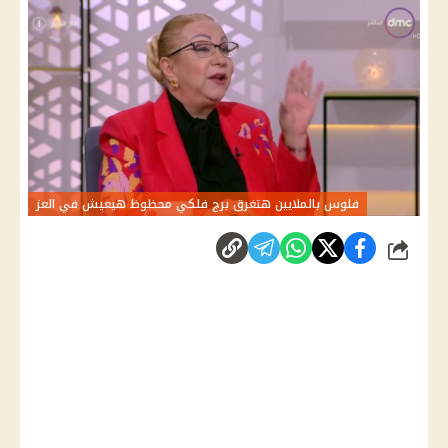
فلوس بالملايين هتغرق برج فلكي محظوظ هيعيش في العز
شارك