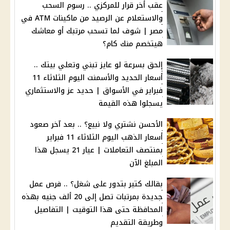
عقب أخر قرار للمركزي .. رسوم السحب
والاستعلام عن الرصيد من ماكينات ATM في
مصر | شوف لما تسحب مرتبك أو معاشك
هيتخصم منك كام؟
إلحق بسرعة لو عايز تبني وتعلي بيتك ..
أسعار الحديد والأسمنت اليوم الثلاثاء 11
فبراير في الأسواق | حديد عز والاستثماري
يسجلوا هذه القيمة
الأحسن نشتري ولا نبيع؟ .. بعد آخر صعود
أسعار الذهب اليوم الثلاثاء 11 فبراير
بمنتصف التعاملات | عيار 21 يسجل هذا
المبلغ الآن
بقالك كتير بتدور على شغل؟ .. فرص عمل
جديدة بمرتبات تصل إلى 20 ألف جنيه بهذه
المحافظة حتى هذا التوقيت | التفاصيل
وطريقة التقديم