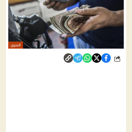
البنزين
شارك