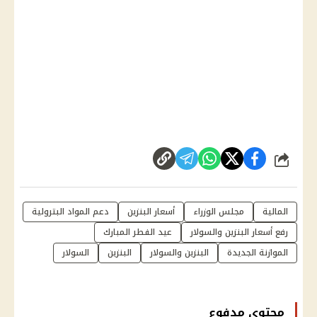
شارك
المالية
مجلس الوزراء
أسعار البنزين
دعم المواد البترولية
رفع أسعار البنزين والسولار
عيد الفطر المبارك
الموازنة الجديدة
البنزين والسولار
البنزين
السولار
محتوى مدفوع