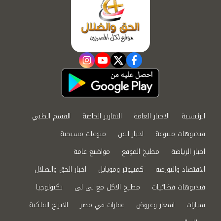
instagram
youtube
twitter
facebook
الرئيسية
الاخبار العامة
التقارير الخاصة
القسم الطبي
فيديوهات متنوعة
اخبار الفن
منوعات مسيحية
اخبار الرياضة
مطبخ الموقع
مواضيع عامة
الاقتصاد والبورصة
كمبيوتر وموبايل
اخبار الحق والضلال
فيديوهات فضائيات
مطبخ الاكل مع لى لى
تكنولوجيا
سيارات
اسعار وعروض
عقارات في مصر
الابراج الفلكية