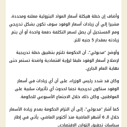
وأضاف إن خطة هيكلة أسعار المواد البترولية معلنه ومحددة،
مشيرا إلي أن زيادات
أسعار الوقود
سوف تكون بشكل تدريجي
ومم المستحيل أن يصل لسعر التكلفة دفعة واحدة أو أن يتم
زيادته بمقدار 5 جنيه للتر.
وأوضح "مدبولي"، أن
الحكومة
تلتزم بتطبيق خطة تدريجية
لإصلاح
أسعار الوقود
طبقا لرؤية اقتصادية واضحة تستمر حتى
نهاية العام الجاري.
وكان قد شدد
رئيس الوزراء
، على أن أي زيادات في
أسعار
الوقود
ستكون تدريجية تجنبا لحدوث أي تأثيرات سلبية على
المواطنين، وكان ذلك خلال الاجتماع الأسبوعي للحكومة.
كما أشار "مدبولي"، إلى أن التزام
الحكومة
بعدم زيادة الأسعار
خلال الـ 6 أشهر الماضية منذ أكتوبر الماضي، يأتي في إطار
سياسات تحقيق التوازن الاقتصادي.