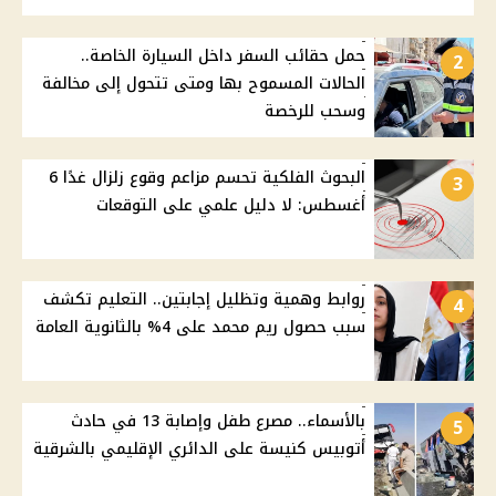
حمل حقائب السفر داخل السيارة الخاصة..
2
الحالات المسموح بها ومتى تتحول إلى مخالفة
وسحب للرخصة
البحوث الفلكية تحسم مزاعم وقوع زلزال غدًا 6
3
أغسطس: لا دليل علمي على التوقعات
روابط وهمية وتظليل إجابتين.. التعليم تكشف
4
سبب حصول ريم محمد على 4% بالثانوية العامة
بالأسماء.. مصرع طفل وإصابة 13 في حادث
5
أتوبيس كنيسة على الدائري الإقليمي بالشرقية