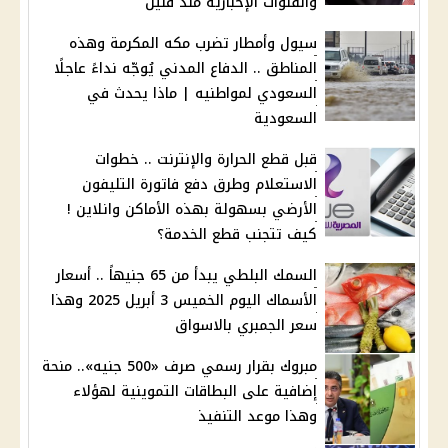
والقنوات الإخبارية منذ قليل
سيول وأمطار تضرب مكه المكرمة وهذه
المناطق .. الدفاع المدني يُوجّه نداءً عاجلًا
السعودي لمواطنيه | ماذا يحدث في
السعودية
قبل قطع الحرارة والإنترنت .. خطوات
الاستعلام وطرق دفع فاتورة التليفون
الأرضي بسهولة بهذه الأماكن وانلاين !
كيف تتجنب قطع الخدمة؟
السمك البلطي يبدأ من 65 جنيهاً .. أسعار
الأسماك اليوم الخميس 3 أبريل 2025 وهذا
سعر الجمبري بالاسواق
مبروك بقرار رسمي صرف «500 جنيه».. منحة
إضافية على البطاقات التموينية لهؤلاء
وهذا موعد التنفيذ