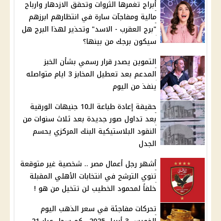
أبراج تغمرها الثروات وتحقق الازدهار وارباح
مالية ومفاجآت سارة في انتظارهم ابرزهم
"برج العقرب - الاسد" وتحذير لهذا البرج هل
سيكون برجك من بينها؟
التموين يصدر قرار رسمي بشأن الخبز
المدعم بعد تعطيل المخابز 3 ايام متواصله
ينفذ من اليوم
حقيقة إعادة طباعة الـ10 جنيهات الورقية
بعد تداول صور جديدة بعد ثلاث سنوات من
النقود البلاستيكية البنك المركزي يحسم
الجدل
أشهر رجل أعمال مصر .. شخصية غير متوقعة
تنوي الترشح في انتخابات الأهلي المقبلة
خلفاً لمحمود الخطيب لن تتخيل من هو !
تحركات مفاجئة في سعر الذهب اليوم