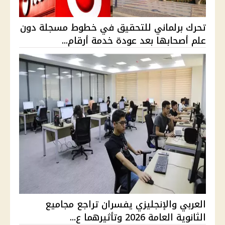
تحرك برلماني للتحقيق في خطوط مسجلة دون
علم أصحابها بعد عودة خدمة أرقام...
العربي والإنجليزي يفسران تراجع مجاميع
الثانوية العامة 2026 وتأثيرهما ع...