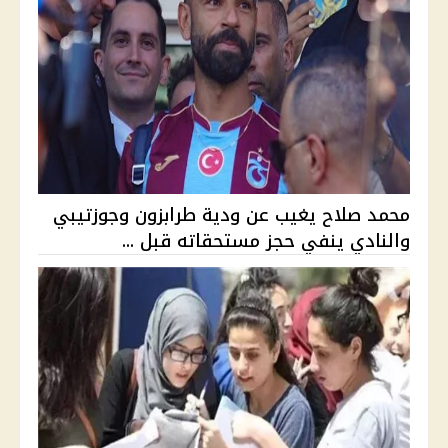
محمد صلاح يغيب عن ودية طرابزون وجوزتيبي
والنادي ينفي حجز مستحقاته قبل ...