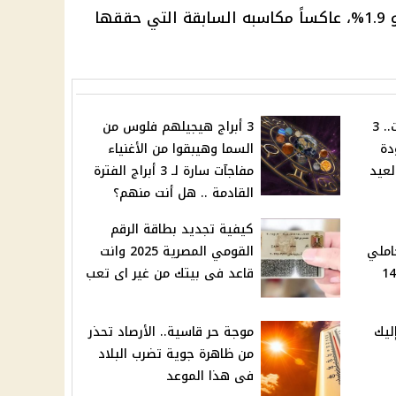
على مدار الأسبوع، خسر الذهب نحو 1.9%، عاكساً مكاسبه السابقة التي حققها
بعد انتهاء موسم الإجازات.. 3
3 أبراج هيجيلهم فلوس من
دة
السما وهيبقوا من الأغنياء
لعيد
مفاجآت سارة لـ 3 أبراج الفترة
القادمة .. هل أنت منهم؟
كيفية تجديد بطاقة الرقم
املي
القومي المصرية 2025 وانت
هذه التأشيرات لمواطني 14
قاعد فى بيتك من غير اى تعب
ليك
موجة حر قاسية.. الأرصاد تحذر
من ظاهرة جوية تضرب البلاد
فى هذا الموعد