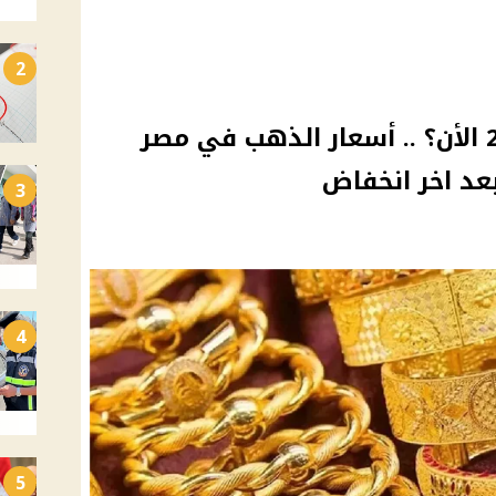
2
كم سجل سعر عيار 18 و21 الأن؟ .. أسعار الذهب في مصر
3
4
5