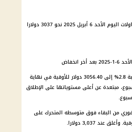
عالميا بلغ سعر الذهب مع بداية تداولات اليوم الأحد 6 أبريل 2025 نحو 3037 دولارا
انخفضت العقود الآجلة للذهب بنسبة 2.8% إلى 3056.40 دولار للأوقية في نهاية
وع، مبتعدة عن أعلى مستوياتها على الإطلاق
سبوع.
لفوري من البقاء فوق متوسطه المتحرك على