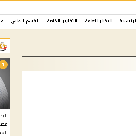
لرئيسية
الاخبار العامة
التقارير الخاصة
القسم الطبي
في
1
البح
مصر 
المد