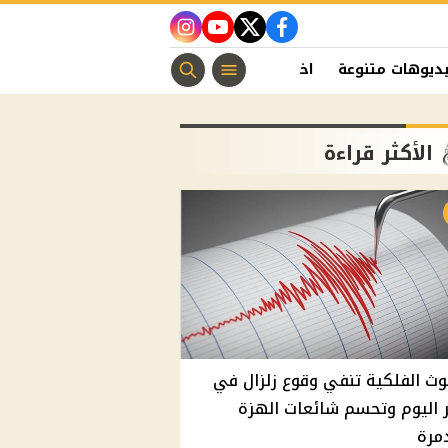
instagram
youtube
twitter
facebook
ديوهات متنوعة
اخبار الفن
منوعات مسيحية
اخبار الرياضة
الأكثر قراءة
وث الفلكية تنفي وقوع زلزال في
اليوم وتحسم شائعات الهزة
مرة