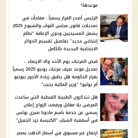
موعدها؟
الرئيس أصدر القرار رسمياً : مفاجأت في
تعديلات قانون مجلس النواب والشيوخ 2025
يشمل المسيحيين وذوي الإعاقة "نظام
إنتخابي جديد" تفاصيل تقسيم الدوائر
الانتخابية الجديدة بالكامل
قبض المرتبات يوم الأحد والا الاربعاء ..
تعديل موعد صرف مرتبات يونيو 2025 رسمياً
بقرار الحكومة هل يطبق زيادة الأجور بيونيو
أم يوليو؟ "وزير المالية يجيب"
هل تتذكرون الطبيبة القبطية التي ساعدت
المرضى بلا مقابل ورفضت الزواج إعلان
رسمي عن خدمة باسم مادونا صبري بولس
في أسقفية الشباب "الكنيسة ترد الجميل"
ارتفاع غير مسبوق في أسعار الذهب بمصر