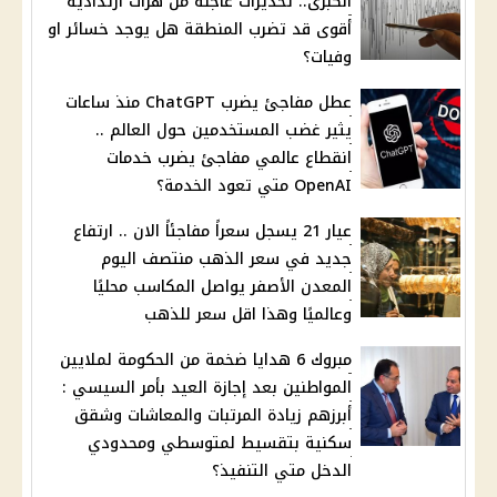
الكبرى.. تحذيرات عاجلة من هزات ارتدادية
أقوى قد تضرب المنطقة هل يوجد خسائر او
وفيات؟
عطل مفاجئ يضرب ChatGPT منذ ساعات
يثير غضب المستخدمين حول العالم ..
انقطاع عالمي مفاجئ يضرب خدمات
OpenAI متي تعود الخدمة؟
عيار 21 يسجل سعراً مفاجئاً الان .. ارتفاع
جديد في سعر الذهب منتصف اليوم
المعدن الأصفر يواصل المكاسب محليًا
وعالميًا وهذا اقل سعر للذهب
مبروك 6 هدايا ضخمة من الحكومة لملايين
المواطنين بعد إجازة العيد بأمر السيسي :
أبرزهم زيادة المرتبات والمعاشات وشقق
سكنية بتقسيط لمتوسطي ومحدودي
الدخل متي التنفيذ؟