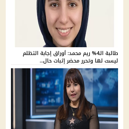
طالبة الـ4% ريم محمد: أوراق إجابة التظلم
ليست لها وتحرر محضر إثبات حال...