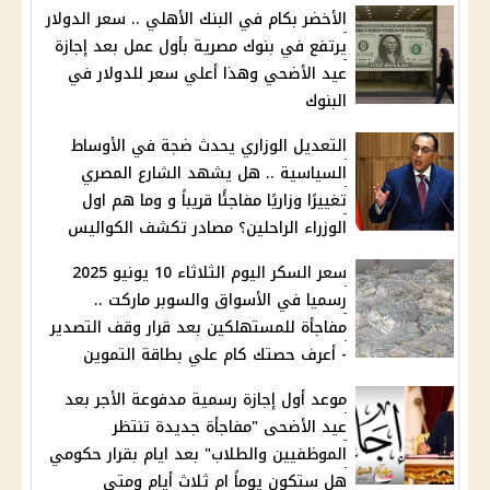
الأخضر بكام في البنك الأهلي .. سعر الدولار
يرتفع في بنوك مصرية بأول عمل بعد إجازة
عيد الأضحي وهذا أعلي سعر للدولار في
البنوك
التعديل الوزاري يحدث ضجة في الأوساط
السياسية .. هل يشهد الشارع المصري
تغييرًا وزاريًا مفاجئًا قريباً و وما هم اول
الوزراء الراحلين؟ مصادر تكشف الكواليس
سعر السكر اليوم الثلاثاء 10 يونيو 2025
رسميا في الأسواق والسوبر ماركت ..
مفاجأة للمستهلكين بعد قرار وقف التصدير
- أعرف حصتك كام علي بطاقة التموين
موعد أول إجازة رسمية مدفوعة الأجر بعد
عيد الأضحى "مفاجأة جديدة تنتظر
الموظفيين والطلاب" بعد ايام بقرار حكومي
هل ستكون يوماً ام ثلاث أيام ومتي