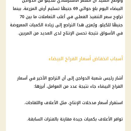
وأوضح السيد أن السعر الاسترشادي للكيلو من
الدواجن
البيضاء اليوم بلغ حوالي 69 جنيهًا تسليم أرض المزرعة، بينما
تراوح سعر التنفيذ الفعلي في أغلب التعاملات ما بين 70
جنيهًا للكيلو. ويُعزى هذا التراجع إلى زيادة الكميات المعروضة
في
الأسواق
نتيجة تحسن الإنتاج لدى العديد من المربين.
أسباب انخفاض أسعار الفراخ البيضاء
أشار رئيس شعبة
الدواجن
إلى أن التراجع الأخير في
أسعار
الفراخ البيضاء
جاء نتيجة عدد من العوامل، أبرزها:
استقرار
أسعار
مدخلات الإنتاج، مثل الأعلاف واللقاحات.
توافر الأعلاف بكميات جيدة مقارنة بالفترات السابقة.