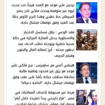
برجين علي موعد مع المجد قريباً..حب جديد،
ثروة غير متوقعة،وحدث فلكي نادر يمنح
السرطان حظ ذهبي وهذا البرج الأوفر حظًا
بعد العيد وفق توقعات ميشال حايك
فقد الوعي : بطل مسلسل الاختيار
والاسطورة يدخل العناية المركزة في حالة
صحية خطيرة وزوجته تطلب الدعاء بعد
تدهور صحته - أبرز اعماله المال والبنون
وفيلم الحريف
هيبقي أغني من ساويرس : برج فلكي على
موعد مع رزق غير محدود وطفرة مالية
ساحقة ستقلب حياته رأسًا على عقب وفق
توقعات ميشال حايك "الحاجه دعيالة"
فرحة غير مسبوقة لأصحاب المعاشات في
مصر.. "قرار تاريخي يبدأ تنفيذه خلال أيام"
مبروك اول معاش بزيادات ضخمة لملايين