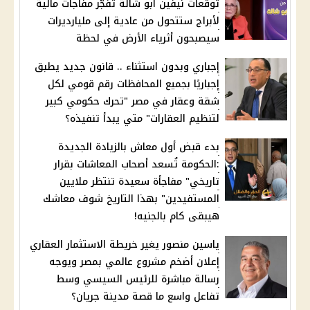
توقعات نيفين أبو شالة تفجّر مفاجآت مالية
لأبراج ستتحول من عادية إلى مليارديرات
سيصبحون أثرياء الأرض في لحظة
إجباري وبدون استثناء .. قانون جديد يطبق
إجباريًا بجميع المحافظات رقم قومي لكل
شقة وعقار في مصر "تحرك حكومي كبير
لتنظيم العقارات" متي يبدأ تنفيذه؟
بدء قبض أول معاش بالزيادة الجديدة
:الحكومة تُسعد أصحاب المعاشات بقرار
تاريخي" مفاجأة سعيدة تنتظر ملايين
المستفيدين" بهذا التاريخ شوف معاشك
هيبقى كام بالجنيه!
ياسين منصور يغير خريطة الاستثمار العقاري
إعلان أضخم مشروع عالمي بمصر ويوجه
رسالة مباشرة للرئيس السيسي وسط
تفاعل واسع ما قصة مدينة جريان؟